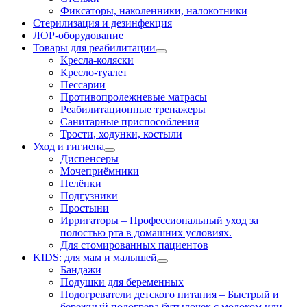
Фиксаторы, наколенники, налокотники
Стерилизация и дезинфекция
ЛОР-оборудование
Товары для реабилитации
Кресла-коляски
Кресло-туалет
Пессарии
Противопролежневые матрасы
Реабилитационные тренажеры
Санитарные приспособления
Трости, ходунки, костыли
Уход и гигиена
Диспенсеры
Мочеприёмники
Пелёнки
Подгузники
Простыни
Ирригаторы
–
Профессиональный уход за
полостью рта в домашних условиях.
Для стомированных пациентов
KIDS: для мам и малышей
Бандажи
Подушки для беременных
Подогреватели детского питания
–
Быстрый и
бережный подогрева бутылочек с молоком или