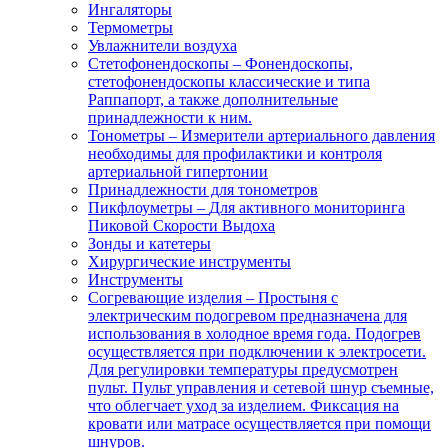
Ингаляторы
Термометры
Увлажнители воздуха
Стетофонендоскопы
–
Фонендоскопы,
стетофонендоскопы классические и типа
Раппапорт, а также дополнительные
принадлежности к ним.
Тонометры
–
Измерители артериального давления
необходимы для профилактики и контроля
артериальной гипертонии
Принадлежности для тонометров
Пикфлоуметры
–
Для активного мониторинга
Пиковой Скорости Выдоха
Зонды и катетеры
Хирургические инструменты
Инструменты
Согревающие изделия
–
Простыня с
электрическим подогревом предназначена для
использования в холодное время года. Подогрев
осуществляется при подключении к электросети.
Для регулировки температуры предусмотрен
пульт. Пульт управления и сетевой шнур съемные,
что облегчает уход за изделием. Фиксация на
кровати или матрасе осуществляется при помощи
шнуров.