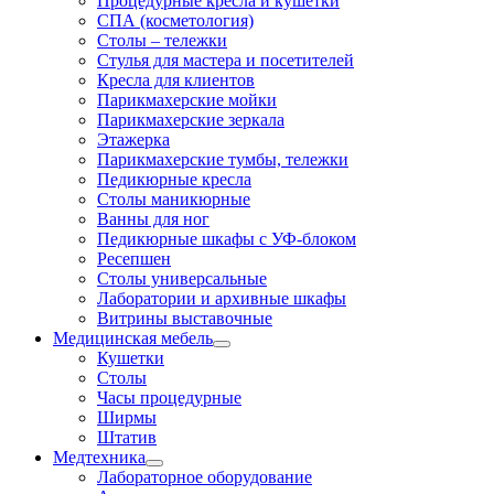
Процедурные кресла и кушетки
СПА (косметология)
Столы – тележки
Стулья для мастера и посетителей
Кресла для клиентов
Парикмахерские мойки
Парикмахерские зеркала
Этажерка
Парикмахерские тумбы, тележки
Педикюрные кресла
Столы маникюрные
Ванны для ног
Педикюрные шкафы с УФ-блоком
Ресепшен
Столы универсальные
Лаборатории и архивные шкафы
Витрины выставочные
Медицинская мебель
Кушетки
Столы
Часы процедурные
Ширмы
Штатив
Медтехника
Лабораторное оборудование