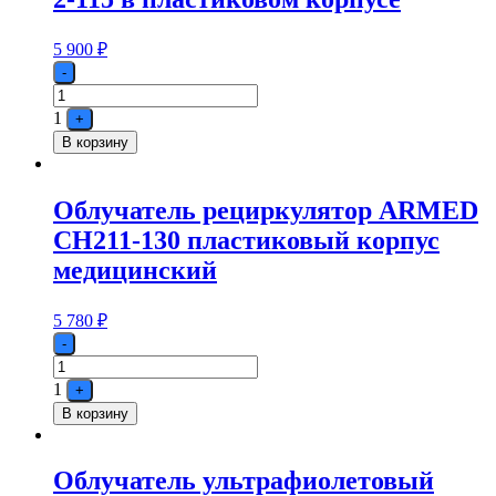
5 900
₽
Quantity
-
1
+
В корзину
Облучатель рециркулятор ARMED
СН211-130 пластиковый корпус
медицинский
5 780
₽
Quantity
-
1
+
В корзину
Облучатель ультрафиолетовый