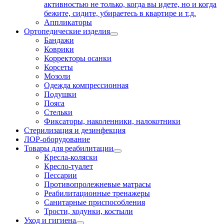
активностью не только, когда вы идете, но и когда
бежите, сидите, убираетесь в квартире и т.д.
Аппликаторы
Ортопедические изделия
Бандажи
Коврики
Корректоры осанки
Корсеты
Мозоли
Одежда компрессионная
Подушки
Пояса
Стельки
Фиксаторы, наколенники, налокотники
Стерилизация и дезинфекция
ЛОР-оборудование
Товары для реабилитации
Кресла-коляски
Кресло-туалет
Пессарии
Противопролежневые матрасы
Реабилитационные тренажеры
Санитарные приспособления
Трости, ходунки, костыли
Уход и гигиена