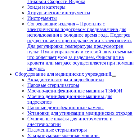
Пиковой Скорости Выдоха
Зонды и катетеры
Хирургические инструменты
Инструменты
Согревающие изделия
–
Простыня с
электрическим подогревом предназначена для
использования в холодное время года. Подогрев
осуществляется при подключении к электросети.
Для регулировки температуры предусмотрен
пульт. Пульт управления и сетевой шнур съемные,
что облегчает уход за изделием. Фиксация на
кровати или матрасе осуществляется при помощи
шнуров.
Оборудование для медицинских учреждений
Аквадистилляторы и водосборники
Паровые стерилизаторы
Моечно-дезинфекционные машины ТЗМОИ
Моечно-дезинфекционные машины для
эндоскопов
Паровые дезинфекционные камеры
Установки для утилизации медицинских отходов
Сушильные шкафы для инструментов и
анестезиологии
Плазменные стерилизаторы
Ультразвуковые моечные машины