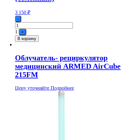
3 150
₽
Quantity
-
1
+
В корзину
Облучатель- рециркулятор
медицинский ARMED AirCube
215FM
Цену уточняйте
Подробнее