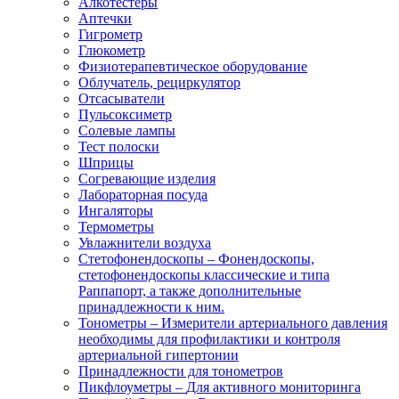
Алкотестеры
Аптечки
Гигрометр
Глюкометр
Физиотерапевтическое оборудование
Облучатель, рециркулятор
Отсасыватели
Пульсоксиметр
Солевые лампы
Тест полоски
Шприцы
Согревающие изделия
Лабораторная посуда
Ингаляторы
Термометры
Увлажнители воздуха
Стетофонендоскопы
–
Фонендоскопы,
стетофонендоскопы классические и типа
Раппапорт, а также дополнительные
принадлежности к ним.
Тонометры
–
Измерители артериального давления
необходимы для профилактики и контроля
артериальной гипертонии
Принадлежности для тонометров
Пикфлоуметры
–
Для активного мониторинга