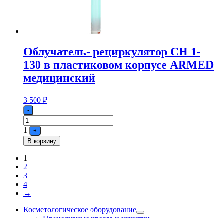
Облучатель- рециркулятор СН 1-
130 в пластиковом корпусе ARMED
медицинский
3 500
₽
Quantity
-
1
+
В корзину
1
2
3
4
→
Косметологическое оборудование