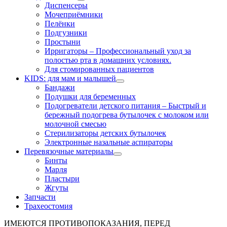
Диспенсеры
Мочеприёмники
Пелёнки
Подгузники
Простыни
Ирригаторы
–
Профессиональный уход за
полостью рта в домашних условиях.
Для стомированных пациентов
KIDS: для мам и малышей
Бандажи
Подушки для беременных
Подогреватели детского питания
–
Быстрый и
бережный подогрева бутылочек с молоком или
молочной смесью
Стерилизаторы детских бутылочек
Электронные назальные аспираторы
Перевязочные материалы
Бинты
Марля
Пластыри
Жгуты
Запчасти
Трахеостомия
ИМЕЮТСЯ ПРОТИВОПОКАЗАНИЯ, ПЕРЕД