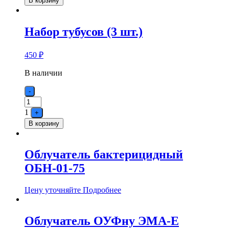
В корзину
Набор тубусов (3 шт.)
450
₽
В наличии
Quantity
-
1
+
В корзину
Облучатель бактерицидный
ОБН-01-75
Цену уточняйте
Подробнее
Облучатель ОУФну ЭМА-Е