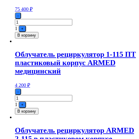
75 400
₽
Quantity
-
1
+
В корзину
Облучатель рециркулятор 1-115 ПТ
пластиковый корпус ARMED
медицинский
4 200
₽
Quantity
-
1
+
В корзину
Облучатель рециркулятор ARMED
2-115 в пластиковом корпусе