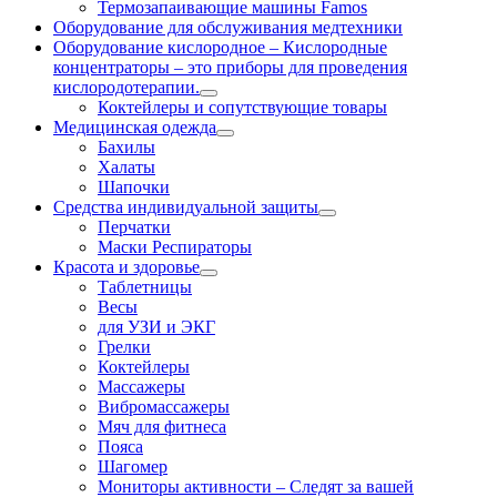
Термозапаивающие машины Famos
Оборудование для обслуживания медтехники
Оборудование кислородное
–
Кислородные
концентраторы – это приборы для проведения
кислородотерапии.
Коктейлеры и сопутствующие товары
Медицинская одежда
Бахилы
Халаты
Шапочки
Средства индивидуальной защиты
Перчатки
Маски Респираторы
Красота и здоровье
Таблетницы
Весы
для УЗИ и ЭКГ
Грелки
Коктейлеры
Массажеры
Вибромассажеры
Мяч для фитнеса
Пояса
Шагомер
Мониторы активности
–
Следят за вашей