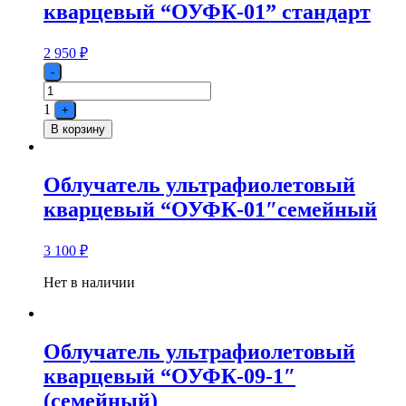
кварцевый “ОУФК-01” стандарт
2 950
₽
Quantity
-
1
+
В корзину
Облучатель ультрафиолетовый
кварцевый “ОУФК-01″семейный
3 100
₽
Нет в наличии
Облучатель ультрафиолетовый
кварцевый “ОУФК-09-1″
(семейный)