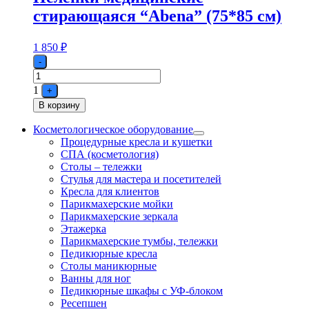
стирающаяся “Abena” (75*85 см)
1 850
₽
Quantity
-
1
+
В корзину
Косметологическое оборудование
Процедурные кресла и кушетки
СПА (косметология)
Столы – тележки
Стулья для мастера и посетителей
Кресла для клиентов
Парикмахерские мойки
Парикмахерские зеркала
Этажерка
Парикмахерские тумбы, тележки
Педикюрные кресла
Столы маникюрные
Ванны для ног
Педикюрные шкафы с УФ-блоком
Ресепшен