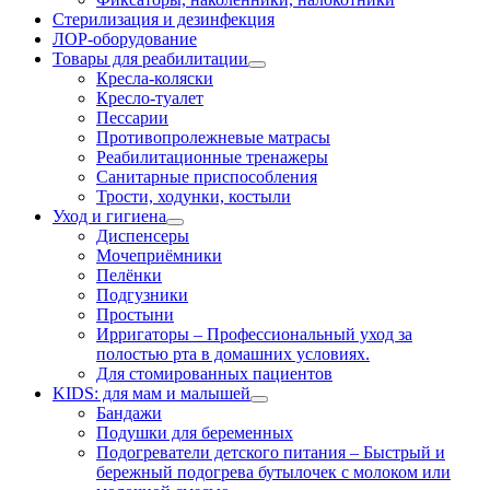
Стерилизация и дезинфекция
ЛОР-оборудование
Товары для реабилитации
Кресла-коляски
Кресло-туалет
Пессарии
Противопролежневые матрасы
Реабилитационные тренажеры
Санитарные приспособления
Трости, ходунки, костыли
Уход и гигиена
Диспенсеры
Мочеприёмники
Пелёнки
Подгузники
Простыни
Ирригаторы
–
Профессиональный уход за
полостью рта в домашних условиях.
Для стомированных пациентов
KIDS: для мам и малышей
Бандажи
Подушки для беременных
Подогреватели детского питания
–
Быстрый и
бережный подогрева бутылочек с молоком или