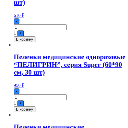
шт)
610
₽
Quantity
-
1
+
В корзину
Пеленки медицинские одноразовые
“ПЕЛИГРИН”, серия Super (60*90
см, 30 шт)
950
₽
Quantity
-
1
+
В корзину
Пеленки медицинские