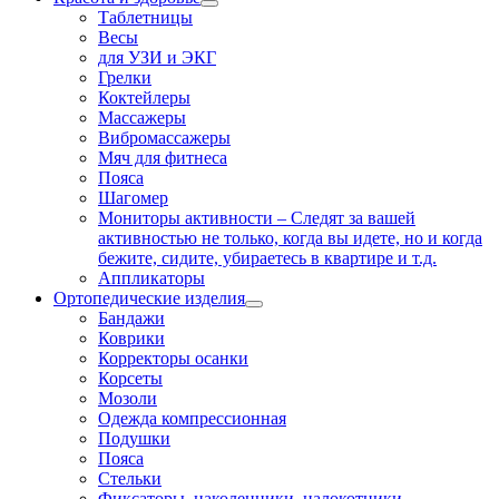
Таблетницы
Весы
для УЗИ и ЭКГ
Грелки
Коктейлеры
Массажеры
Вибромассажеры
Мяч для фитнеса
Пояса
Шагомер
Мониторы активности
–
Следят за вашей
активностью не только, когда вы идете, но и когда
бежите, сидите, убираетесь в квартире и т.д.
Аппликаторы
Ортопедические изделия
Бандажи
Коврики
Корректоры осанки
Корсеты
Мозоли
Одежда компрессионная
Подушки
Пояса
Стельки
Фиксаторы, наколенники, налокотники