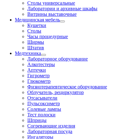
Столы универсальные
Лаборатории и архивные шкафы
Витрины выставочные
Медицинская мебель
Кушетки
Столы
Часы процедурные
Ширмы
Штатив
Медтехника
Лабораторное оборудование
Алкотестеры
Аптечки
Гигрометр
Глюкометр
Физиотерапевтическое оборудование
Облучатель, рециркулятор
Отсасыватели
Пульсоксиметр
Солевые лампы
Тест полоски
Шприцы
Согревающие изделия
Лабораторная посуда
Ингаляторы