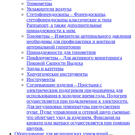
Термометры
Увлажнители воздуха
Стетофонендоскопы
–
Фонендоскопы,
стетофонендоскопы классические и типа
Раппапорт, а также дополнительные
принадлежности к ним.
Тонометры
–
Измерители артериального давления
необходимы для профилактики и контроля
артериальной гипертонии
Принадлежности для тонометров
Пикфлоуметры
–
Для активного мониторинга
Пиковой Скорости Выдоха
Зонды и катетеры
Хирургические инструменты
Инструменты
Согревающие изделия
–
Простыня с
электрическим подогревом предназначена для
использования в холодное время года. Подогрев
осуществляется при подключении к электросети.
Для регулировки температуры предусмотрен
пульт. Пульт управления и сетевой шнур съемные,
что облегчает уход за изделием. Фиксация на
кровати или матрасе осуществляется при помощи
шнуров.
Оборудование для медицинских учреждений