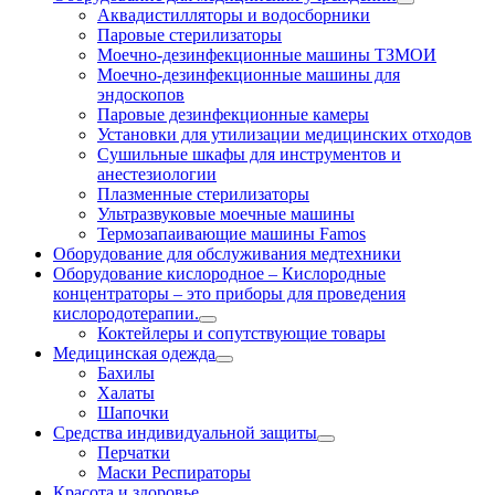
Аквадистилляторы и водосборники
Паровые стерилизаторы
Моечно-дезинфекционные машины ТЗМОИ
Моечно-дезинфекционные машины для
эндоскопов
Паровые дезинфекционные камеры
Установки для утилизации медицинских отходов
Сушильные шкафы для инструментов и
анестезиологии
Плазменные стерилизаторы
Ультразвуковые моечные машины
Термозапаивающие машины Famos
Оборудование для обслуживания медтехники
Оборудование кислородное
–
Кислородные
концентраторы – это приборы для проведения
кислородотерапии.
Коктейлеры и сопутствующие товары
Медицинская одежда
Бахилы
Халаты
Шапочки
Средства индивидуальной защиты
Перчатки
Маски Респираторы
Красота и здоровье