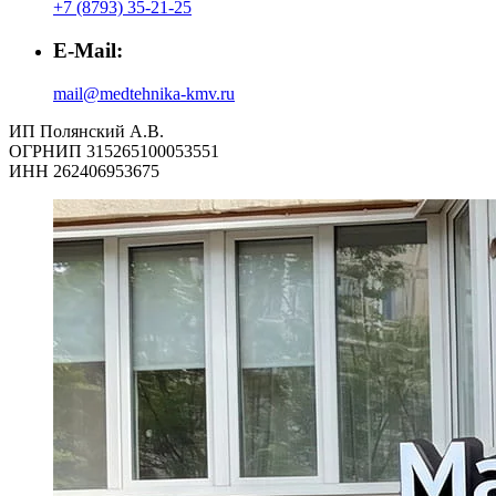
+7 (8793) 35-21-25
E-Mail:
mail@medtehnika-kmv.ru
ИП Полянский А.В.
ОГРНИП 315265100053551
ИНН 262406953675