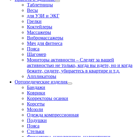
Таблетницы
Весы
для УЗИ и ЭКГ
Грелки
Коктейлеры
Массажеры
Вибромассажеры
Мяч для фитнеса
Пояса
Шагомер
Мониторы активности
–
Следят за вашей
активностью не только, когда вы идете, но и когда
бежите, сидите, убираетесь в квартире и т.д.
Аппликаторы
Ортопедические изделия
Бандажи
Коврики
Корректоры осанки
Корсеты
Мозоли
Одежда компрессионная
Подушки
Пояса
Стельки
Фиксаторы, наколенники, налокотники