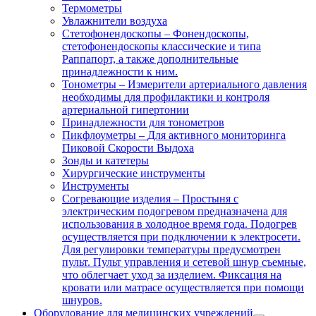
Термометры
Увлажнители воздуха
Стетофонендоскопы
–
Фонендоскопы,
стетофонендоскопы классические и типа
Раппапорт, а также дополнительные
принадлежности к ним.
Тонометры
–
Измерители артериального давления
необходимы для профилактики и контроля
артериальной гипертонии
Принадлежности для тонометров
Пикфлоуметры
–
Для активного мониторинга
Пиковой Скорости Выдоха
Зонды и катетеры
Хирургические инструменты
Инструменты
Согревающие изделия
–
Простыня с
электрическим подогревом предназначена для
использования в холодное время года. Подогрев
осуществляется при подключении к электросети.
Для регулировки температуры предусмотрен
пульт. Пульт управления и сетевой шнур съемные,
что облегчает уход за изделием. Фиксация на
кровати или матрасе осуществляется при помощи
шнуров.
Оборудование для медицинских учреждений