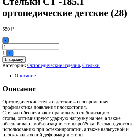
Стельки СТ -185.1
ортопедические детские (28)
550
₽
Quantity
-
1
+
В корзину
Категории:
Ортопедические изделия
,
Стельки
Описание
Описание
Ортопедические стельки детские – своевременная
профилактика появления плоскостопия.
Стельки обеспечивают правильную стабилизацию
стопы, оптимизируют ударную нагрузку на неё, а также
обеспечивают мобилизацию стопы ребёнка. Рекомендуются к
использованию при остехондропатии, а также вальгусной и
плоско-вальгусной деформации стопы.