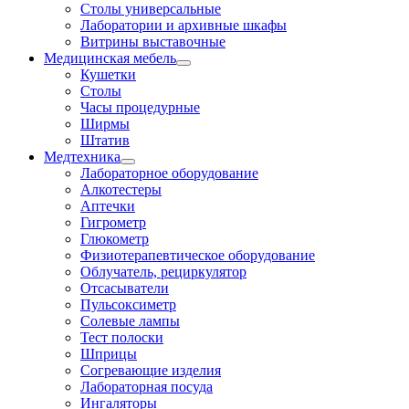
Столы универсальные
Лаборатории и архивные шкафы
Витрины выставочные
Медицинская мебель
Кушетки
Столы
Часы процедурные
Ширмы
Штатив
Медтехника
Лабораторное оборудование
Алкотестеры
Аптечки
Гигрометр
Глюкометр
Физиотерапевтическое оборудование
Облучатель, рециркулятор
Отсасыватели
Пульсоксиметр
Солевые лампы
Тест полоски
Шприцы
Согревающие изделия
Лабораторная посуда
Ингаляторы