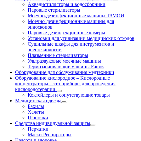
Аквадистилляторы и водосборники
Паровые стерилизаторы
Моечно-дезинфекционные машины ТЗМОИ
Моечно-дезинфекционные машины для
эндоскопов
Паровые дезинфекционные камеры
Установки для утилизации медицинских отходов
Сушильные шкафы для инструментов и
анестезиологии
Плазменные стерилизаторы
Ультразвуковые моечные машины
Термозапаивающие машины Famos
Оборудование для обслуживания медтехники
Оборудование кислородное
–
Кислородные
концентраторы – это приборы для проведения
кислородотерапии.
Коктейлеры и сопутствующие товары
Медицинская одежда
Бахилы
Халаты
Шапочки
Средства индивидуальной защиты
Перчатки
Маски Респираторы
Красота и здоровье