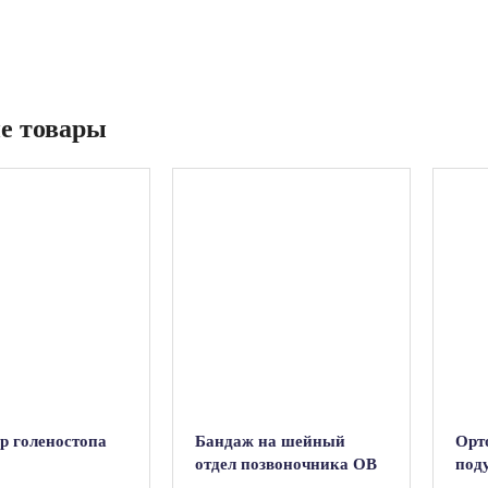
е товары
р голеностопа
Бандаж на шейный
Орт
отдел позвоночника ОВ
под
для взрослых (размер 9-