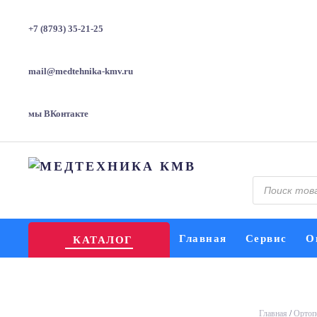
+7 (8793) 35-21-25
mail@medtehnika-kmv.ru
мы ВКонтакте
Поиск
товаров
Главная
Сервис
О
КАТАЛОГ
Главная
/
Ортоп