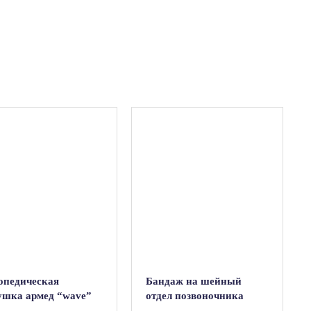
опедическая
Бандаж на шейный
ушка армед “wave”
отдел позвоночника
детский “ТРИВЕС”