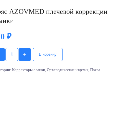
яс AZOVMED плечевой коррекции
анки
20
₽
+
В корзину
Quantity
егории:
Корректоры осанки
,
Ортопедические изделия
,
Пояса