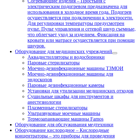
Согревающие изделия
–
Простыня с
электрическим подогревом предназначена для
использования в холодное время года. Подогрев
осуществляется при подключении к электросети.
Для регулировки температуры предусмотрен
пульт. Пульт управления и сетевой шнур съемные,
что облегчает уход за изделием. Фиксация на
кровати или матрасе осуществляется при помощи
шнуров.
Оборудование для медицинских учреждений
Аквадистилляторы и водосборники
Паровые стерилизаторы
Моечно-дезинфекционные машины ТЗМОИ
Моечно-дезинфекционные машины для
эндоскопов
Паровые дезинфекционные камеры
Установки для утилизации медицинских отходов
Сушильные шкафы для инструментов и
анестезиологии
Плазменные стерилизаторы
Ультразвуковые моечные машины
Термозапаивающие машины Famos
Оборудование для обслуживания медтехники
Оборудование кислородное
–
Кислородные
концентраторы – это приборы для проведения