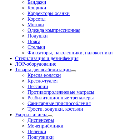
Бандажи
Коврики
Корректоры осанки
Корсеты
Мозоли
Одежда компрессионная
Подушки
Пояса
Стельки
Фиксаторы, наколенники, налокотники
Стерилизация и дезинфекция
ЛОР-оборудование
Товары для реабилитации
Кресла-коляски
Кресло-туалет
Пессарии
Противопролежневые матрасы
Реабилитационные тренажеры
Санитарные приспособления
Трости, ходунки, костыли
Уход и гигиена
Диспенсеры
Мочеприёмники
Пелёнки
Подгузники