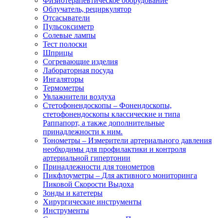
Физиотерапевтическое оборудование
Облучатель, рециркулятор
Отсасыватели
Пульсоксиметр
Солевые лампы
Тест полоски
Шприцы
Согревающие изделия
Лабораторная посуда
Ингаляторы
Термометры
Увлажнители воздуха
Стетофонендоскопы
–
Фонендоскопы,
стетофонендоскопы классические и типа
Раппапорт, а также дополнительные
принадлежности к ним.
Тонометры
–
Измерители артериального давления
необходимы для профилактики и контроля
артериальной гипертонии
Принадлежности для тонометров
Пикфлоуметры
–
Для активного мониторинга
Пиковой Скорости Выдоха
Зонды и катетеры
Хирургические инструменты
Инструменты