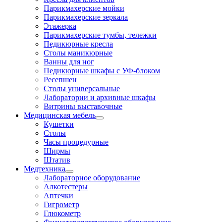
Парикмахерские мойки
Парикмахерские зеркала
Этажерка
Парикмахерские тумбы, тележки
Педикюрные кресла
Столы маникюрные
Ванны для ног
Педикюрные шкафы с УФ-блоком
Ресепшен
Столы универсальные
Лаборатории и архивные шкафы
Витрины выставочные
Медицинская мебель
Кушетки
Столы
Часы процедурные
Ширмы
Штатив
Медтехника
Лабораторное оборудование
Алкотестеры
Аптечки
Гигрометр
Глюкометр