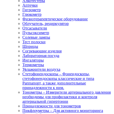
Алкотестеры
Аптечки
Гигрометр
Глюкометр
Физиотерапевтическое оборудование
Облучатель, рециркулятор
Отсасыватели
Пульсоксиметр
Солевые лампы
Тест полоски
Шприцы
Согревающие изделия
Лабораторная посуда
Ингаляторы
Термометры
Увлажнители воздуха
Стетофонендоскопы
–
Фонендоскопы,
стетофонендоскопы классические и типа
Раппапорт, а также дополнительные
принадлежности к ним.
Тонометры
–
Измерители артериального давления
необходимы для профилактики и контроля
артериальной гипертонии
Принадлежности для тонометров
Пикфлоуметры
–
Для активного мониторинга