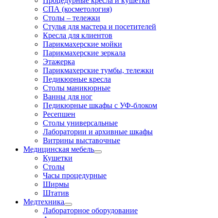
Процедурные кресла и кушетки
СПА (косметология)
Столы – тележки
Стулья для мастера и посетителей
Кресла для клиентов
Парикмахерские мойки
Парикмахерские зеркала
Этажерка
Парикмахерские тумбы, тележки
Педикюрные кресла
Столы маникюрные
Ванны для ног
Педикюрные шкафы с УФ-блоком
Ресепшен
Столы универсальные
Лаборатории и архивные шкафы
Витрины выставочные
Медицинская мебель
Кушетки
Столы
Часы процедурные
Ширмы
Штатив
Медтехника
Лабораторное оборудование