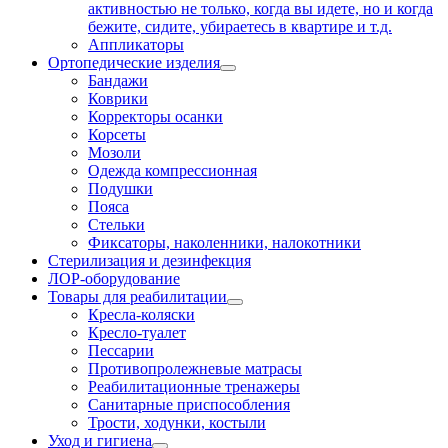
активностью не только, когда вы идете, но и когда
бежите, сидите, убираетесь в квартире и т.д.
Аппликаторы
Ортопедические изделия
Бандажи
Коврики
Корректоры осанки
Корсеты
Мозоли
Одежда компрессионная
Подушки
Пояса
Стельки
Фиксаторы, наколенники, налокотники
Стерилизация и дезинфекция
ЛОР-оборудование
Товары для реабилитации
Кресла-коляски
Кресло-туалет
Пессарии
Противопролежневые матрасы
Реабилитационные тренажеры
Санитарные приспособления
Трости, ходунки, костыли
Уход и гигиена