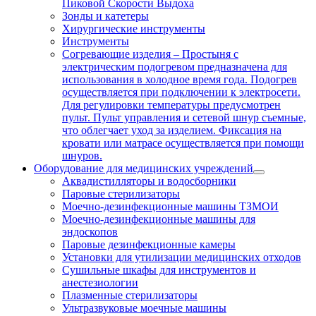
Пиковой Скорости Выдоха
Зонды и катетеры
Хирургические инструменты
Инструменты
Согревающие изделия
–
Простыня с
электрическим подогревом предназначена для
использования в холодное время года. Подогрев
осуществляется при подключении к электросети.
Для регулировки температуры предусмотрен
пульт. Пульт управления и сетевой шнур съемные,
что облегчает уход за изделием. Фиксация на
кровати или матрасе осуществляется при помощи
шнуров.
Оборудование для медицинских учреждений
Аквадистилляторы и водосборники
Паровые стерилизаторы
Моечно-дезинфекционные машины ТЗМОИ
Моечно-дезинфекционные машины для
эндоскопов
Паровые дезинфекционные камеры
Установки для утилизации медицинских отходов
Сушильные шкафы для инструментов и
анестезиологии
Плазменные стерилизаторы
Ультразвуковые моечные машины