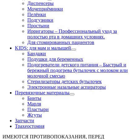
Диспенсеры
Мочеприёмники
Пелёнки
Подгузники
Простыни
Ирригаторы
–
Профессиональный уход за
полостью рта в домашних условиях.
Для стомированных пациентов
KIDS: для мам и малышей
Бандажи
Подушки для беременных
Подогреватели детского питания
–
Быстрый и
бережный подогрева бутылочек с молоком или
молочной смесью
Стерилизаторы детских бутылочек
Электронные назальные аспираторы
Перевязочные материалы
Бинты
Марля
Пластыри
Жгуты
Запчасти
Трахеостомия
ИМЕЮТСЯ ПРОТИВОПОКАЗАНИЯ, ПЕРЕД