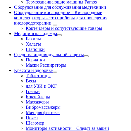
Термозапаивающие машины Famos
Оборудование для обслуживания медтехники
Оборудование кислородное
–
Кислородные
концентраторы – это приборы для проведения
кислородотерапии.
Коктейлеры и сопутствующие товары
Медицинская одежда
Бахилы
Халаты
Шапочки
Средства индивидуальной защиты
Перчатки
Маски Респираторы
Красота и здоровье
Таблетницы
Весы
для УЗИ и ЭКГ
Грелки
Коктейлеры
Массажеры
Вибромассажеры
Мяч для фитнеса
Пояса
Шагомер
Мониторы активности
–
Следят за вашей