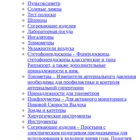
Пульсоксиметр
Солевые лампы
Тест полоски
Шприцы
Согревающие изделия
Лабораторная посуда
Ингаляторы
Термометры
Увлажнители воздуха
Стетофонендоскопы
–
Фонендоскопы,
стетофонендоскопы классические и типа
Раппапорт, а также дополнительные
принадлежности к ним.
Тонометры
–
Измерители артериального давления
необходимы для профилактики и контроля
артериальной гипертонии
Принадлежности для тонометров
Пикфлоуметры
–
Для активного мониторинга
Пиковой Скорости Выдоха
Зонды и катетеры
Хирургические инструменты
Инструменты
Согревающие изделия
–
Простыня с
электрическим подогревом предназначена для
использования в холодное время года. Подогрев