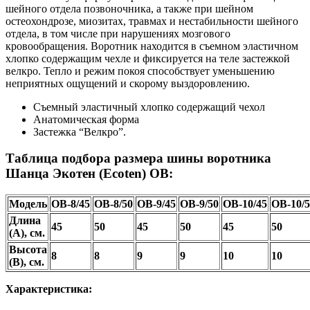
шейного отдела позвоночника, а также при шейном
остеохондрозе, миозитах, травмах и нестабильности шейного
отдела, в том числе при нарушениях мозгового
кровообращения. Воротник находится в съемном эластичном
хлопко содержащим чехле и фиксируется на теле застежкой
велкро. Тепло и режим покоя способствует уменьшению
неприятных ощущений и скорому выздоровлению.
Съемный эластичный хлопко содержащий чехол
Анатомическая форма
Застежка “Велкро”.
Таблица подбора размера шины воротника
Шанца Экотен (Ecoten) ОВ:
Модель
ОВ-8/45
ОВ-8/50
ОВ-9/45
ОВ-9/50
ОВ-10/45
ОВ-10/5
Длина
45
50
45
50
45
50
(A), см.
Высота
8
8
9
9
10
10
(B), см.
Характеристика: