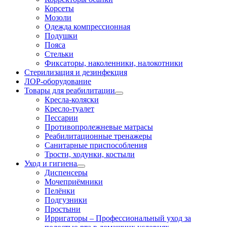
Корсеты
Мозоли
Одежда компрессионная
Подушки
Пояса
Стельки
Фиксаторы, наколенники, налокотники
Стерилизация и дезинфекция
ЛОР-оборудование
Товары для реабилитации
Кресла-коляски
Кресло-туалет
Пессарии
Противопролежневые матрасы
Реабилитационные тренажеры
Санитарные приспособления
Трости, ходунки, костыли
Уход и гигиена
Диспенсеры
Мочеприёмники
Пелёнки
Подгузники
Простыни
Ирригаторы
–
Профессиональный уход за