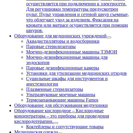
осуществляется при подключении к электросети.
Для регулировки температуры предусмотрен
пульт. Пульт управления и сетевой шнур съемные,
что облегчает уход за изделием. Фиксация на
кровати или матрасе осуществляется при помощи
шнуров.
Оборудование для медицинских учреждений
Аквадистилляторы и водосборники
Паровые стерилизаторы
Моечно-дезинфекционные машины ТЗМОИ
Моечно-дезинфекционные машины для
эндоскопов
Паровые дезинфекционные камеры
Установки для утилизации медицинских отходов
Сушильные шкафы для инструментов и
анестезиологии
Плазменные стерилизаторы
Ультразвуковые моечные машины
Термозапаивающие машины Famos
Оборудование для обслуживания медтехники
Оборудование кислородное
–
Кислородные
концентраторы – это приборы для проведения
кислородотерапии.
Коктейлеры и сопутствующие товары
Медицинская одежда