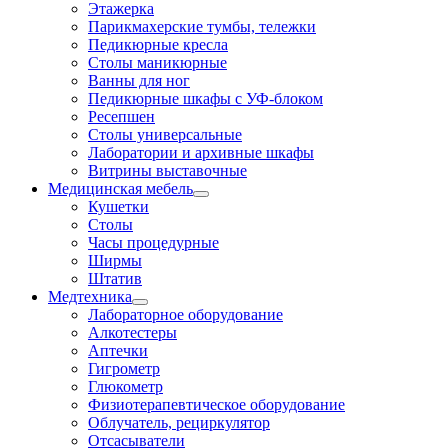
Этажерка
Парикмахерские тумбы, тележки
Педикюрные кресла
Столы маникюрные
Ванны для ног
Педикюрные шкафы с УФ-блоком
Ресепшен
Столы универсальные
Лаборатории и архивные шкафы
Витрины выставочные
Медицинская мебель
Кушетки
Столы
Часы процедурные
Ширмы
Штатив
Медтехника
Лабораторное оборудование
Алкотестеры
Аптечки
Гигрометр
Глюкометр
Физиотерапевтическое оборудование
Облучатель, рециркулятор
Отсасыватели