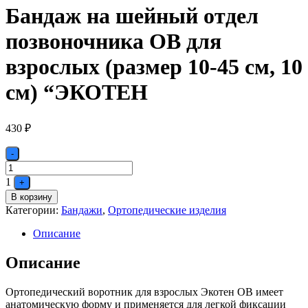
Бандаж на шейный отдел
позвоночника ОВ для
взрослых (размер 10-45 см, 10
см) “ЭКОТЕН
430
₽
Quantity
-
1
+
В корзину
Категории:
Бандажи
,
Ортопедические изделия
Описание
Описание
Ортопедический воротник для взрослых Экотен ОВ имеет
анатомическую форму и применяется для легкой фиксации