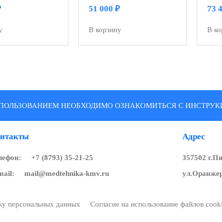
₽
51 000
₽
73 
у
В корзину
В ко
ПОЛЬЗОВАНИЕМ НЕОБХОДИМО ОЗНАКОМИТЬСЯ С ИНСТРУКЦ
нтакты
Адрес
лефон:
+7 (8793) 35-21-25
357502 г.П
mail:
mail@medtehnika-kmv.ru
ул.Оранжер
тку персональных данных
Согласие на использование файлов cook