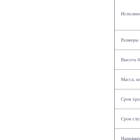
Исполне
Размеры 
Высота б
Масса, к
Срок хра
Срок слу
Напряжен