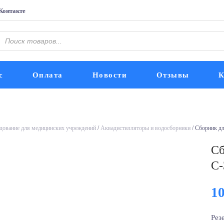
Контакте
Поиск
оваров
с
Оплата
Новости
Отзывы
К
дование для медицинских учреждений
/
Аквадистилляторы и водосборники
/ Сборник д
Сб
С-
1
Рез