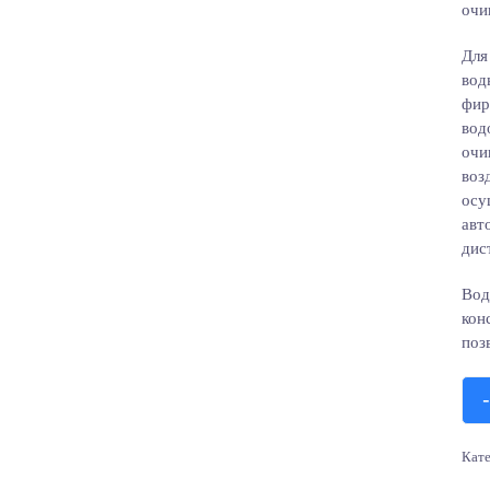
очи
Для
вод
фир
вод
очи
воз
осу
авт
дис
Вод
кон
поз
-
Кат