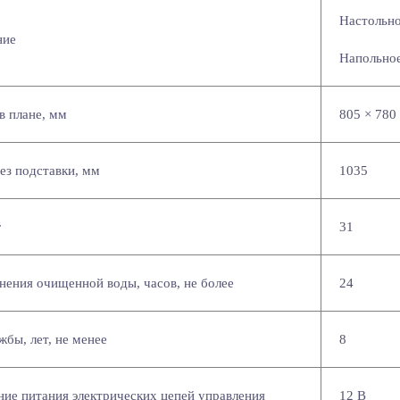
Настольно
ние
Напольное
в плане, мм
805 × 780
ез подставки, мм
1035
г
31
нения очищенной воды, часов, не более
24
жбы, лет, не менее
8
ие питания электрических цепей управления
12 В