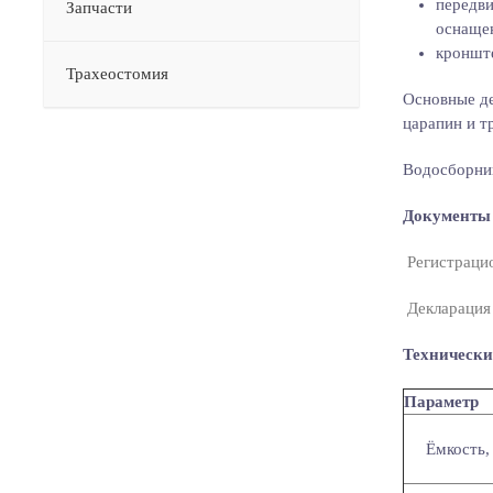
передви
Запчасти
оснаще
кронште
Трахеостомия
Основные де
царапин и т
Водосборник
Документы
Регистрацио
Декларация 
Технически
Параметр
Ёмкость,