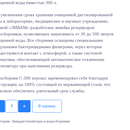
щенной воды ёмкостью 300 л.
 увеличения срока хранения очищенной дистиллированной
ы в лабораториях, медицинских и научных учреждениях,
мой «ЛИВАМ» разработана линейка резервуаров
осборников, позволяющих накапливать от 30 до 500 литров
щенной воды. Все сборники оснащены специальными
душными бактерицидными фильтрами, через которые
ществляется контакт с атмосферой, а также системой
оматики, обеспечивающей автоматическое отключение
тиллятора при наполнении резервуара.
осборник С-300 хорошо зарекомендовал себя благодаря
струкции, на 100% состоящей из нержавеющей стали, что
волило обеспечить длительный срок службы.
+
В корзину
Quantity
егория:
Аквадистилляторы и водосборники