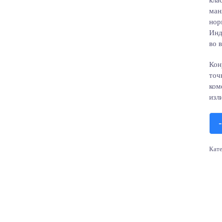
кла
ман
нор
Инд
во 
Кон
точ
ком
изл
-
Кат