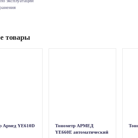
по эксплуатации
ранения
е товары
р Армед YE610D
Тонометр АРМЕД
Тон
YE660E автоматический