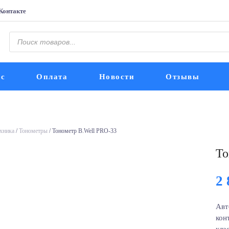
Контакте
Поиск
товаров
ис
Оплата
Новости
Отзывы
хника
/
Тонометры
/ Тонометр B.Well PRO-33
То
2
Авт
кон