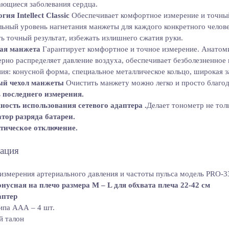
ющиеся заболевания сердца.
гия Intellect Classic
Обеспечивает комфортное измерение и точный
ьный уровень нагнетания манжеты для каждого конкретного челове
ь точный результат, избежать излишнего сжатия руки.
ая манжета
Гарантирует комфортное и точное измерение. Анатомич
рно распределяет давление воздуха, обеспечивает безболезненное
ия: конусной форма, специальное металлическое кольцо, широкая за
й чехол манжеты
Очистить манжету можно легко и просто благод
 последнего измерения.
ность использования сетевого адаптера .
Делает тонометр не тол
тор разряда батареи.
тическое отключение.
ация
измерения артериального давления и частоты пульса модель PRO-3
нусная на плечо размера М – L для обхвата плеча 22-42 см
аптер
ипа ААА – 4 шт.
й талон