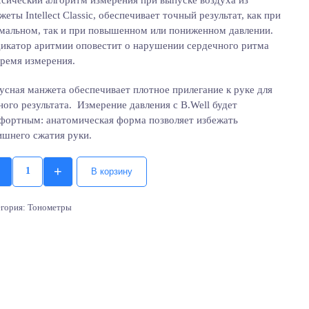
ссический алгоритм измерения при выпуске воздуха из
жеты Intellect Classic, обеспечивает точный результат, как при
мальном, так и при повышенном или пониженном давлении.
икатор аритмии оповестит о нарушении сердечного ритма
время измерения.
усная манжета обеспечивает плотное прилегание к руке для
ного результата. Измерение давления с B.Well будет
фортным: анатомическая форма позволяет избежать
ишнего сжатия руки.
+
В корзину
Quantity
егория:
Тонометры