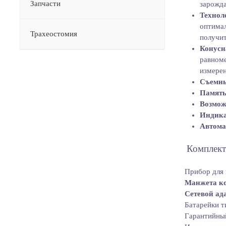
Запчасти
зарожда
Техноло
оптимал
Трахеостомия
получит
Конусн
равноме
измерен
Съемны
Память
Возмож
Индика
Автома
Комплект
Прибор для 
Манжета ко
Сетевой ад
Батарейки т
Гарантийны