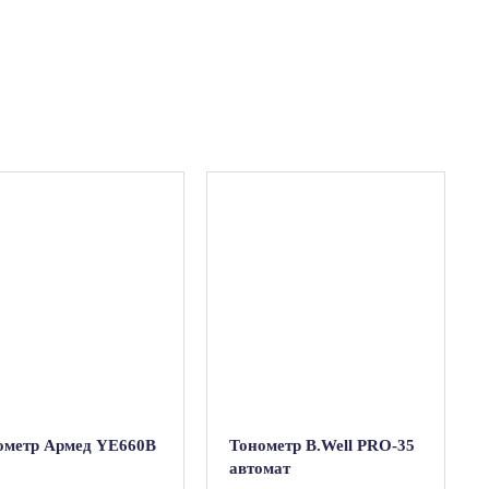
ометр Армед YE660B
Тонометр B.Well PRO-35
автомат