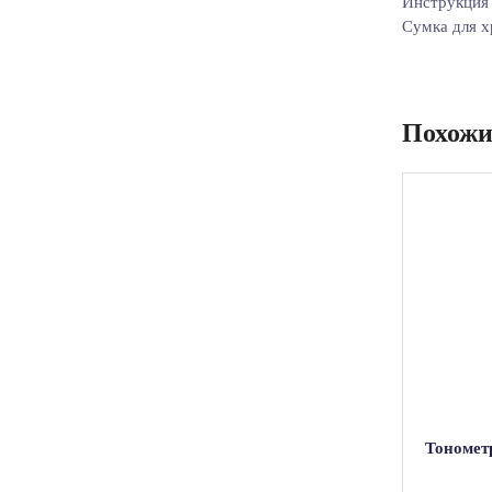
Инструкция 
Cумка для х
Похожи
Тономет