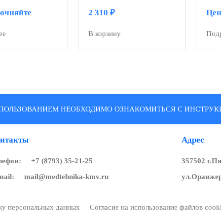
с адаптером говорящий
точняйте
2 310
₽
Цен
ее
В корзину
Под
ПОЛЬЗОВАНИЕМ НЕОБХОДИМО ОЗНАКОМИТЬСЯ С ИНСТРУКЦ
нтакты
Адрес
лефон:
+7 (8793) 35-21-25
357502 г.П
mail:
mail@medtehnika-kmv.ru
ул.Оранжер
тку персональных данных
Согласие на использование файлов cook