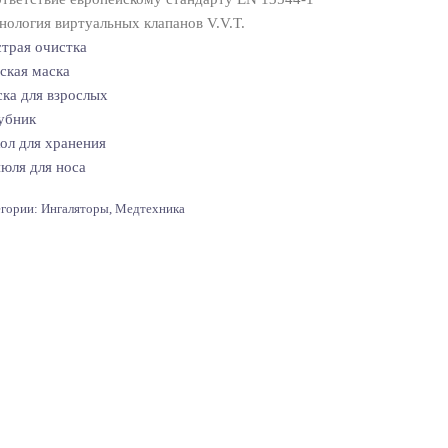
нология виртуальных клапанов V.V.T.
трая очистка
ская маска
ка для взрослых
убник
ол для хранения
юля для носа
егории:
Ингаляторы
,
Медтехника