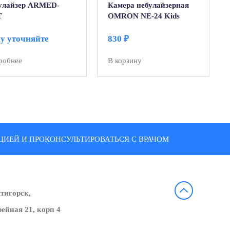
улайзер АRMED-
Камера небулайзерная
T
OMRON NE-24 Kids
у уточняйте
830
₽
робнее
В корзину
ИЕЙ И ПРОКОНСУЛЬТИРОВАТЬСЯ С ВРАЧОМ
ятигорск,
ейная 21, корп 4