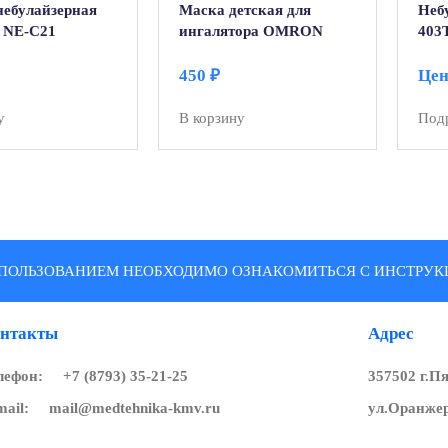
небулайзерная
Маска детская для
Неб
NE-C21
ингалятора OMRON
403
450
₽
Цен
у
В корзину
Под
ПОЛЬЗОВАНИЕМ НЕОБХОДИМО ОЗНАКОМИТЬСЯ С ИНСТРУКЦ
нтакты
Адрес
лефон:
+7 (8793) 35-21-25
357502 г.П
mail:
mail@medtehnika-kmv.ru
ул.Оранжер