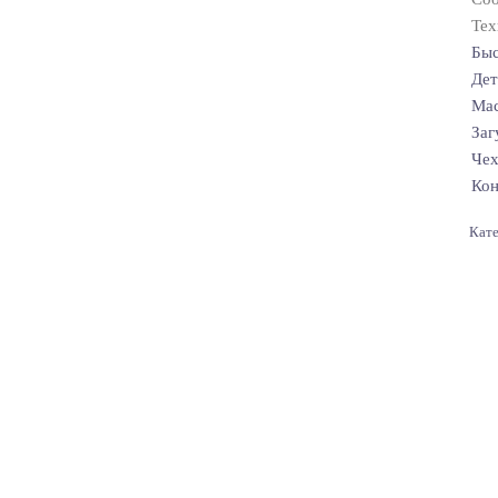
Тех
Быс
Дет
Мас
Заг
Чех
Кон
Кат