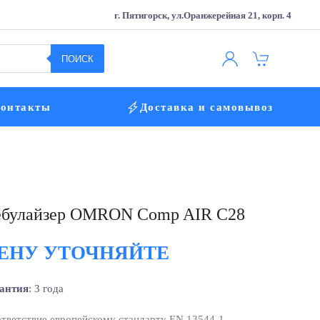
г. Пятигорск, ул.Оранжерейная 21, корп. 4
ПОИСК
онтакты
Доставка и самовывоз
булайзер OMRON Comp AIR C28
ЕНУ УТОЧНЯЙТЕ
антия
: 3 года
тветствие европейскому стандарту EN 13544-1