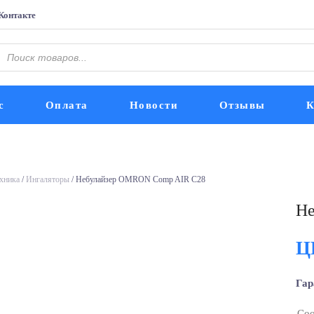
Контакте
Поиск
оваров
с
Оплата
Новости
Отзывы
К
хника
/
Ингаляторы
/ Небулайзер OMRON Comp AIR C28
Не
Ц
Гар
Соо