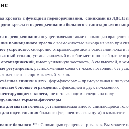
ие
я кровать с функцией переворачивания, спинками из ЛДСП пр
рдио-кресла и переворачивания больного с санитарным оснащ
я переворачивания
осуществляемая также с помощью вращения 
ние полноценного кресла
с возможностью выхода из него при сн
ное устройство
, синхронно открывающее люк в основании ложа и 
ватный столик
, устанавливаемый в любое место по всей длине ог
 ортопедический,
имеет усиленную жесткость, 8 см высотой, в ко
ые регулировки,
расположенные слева от ложе, позволяют без ус
для матраса: непромокаемый чехол.
съёмные спинки
в двух формфакторах – прямоугольная и полукр
иевые боковые ограждения
с фиксацией в двух положениях
иентирующиеся колеса
, не оставляющими следов на полу.
дуальные тормоза-фиксаторы
.
ка для мытья головы
, устанавливаемая вместо снимающейся голо
 для подтягивания
больного (терапевтическая дуга) в комплекте
вание больного
**
: С помощью вращения рычагов, Вы можете по