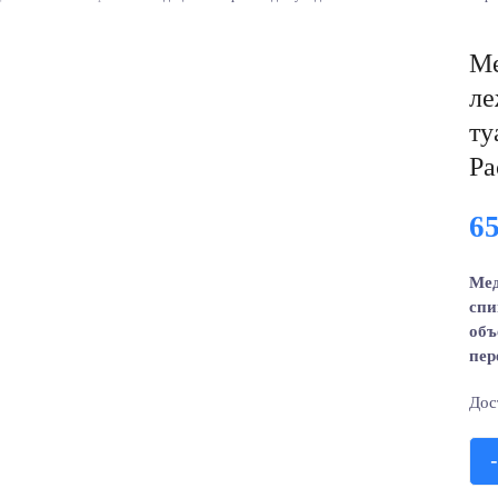
Ме
ле
ту
Ра
6
Мед
спи
объ
пер
Дос
-