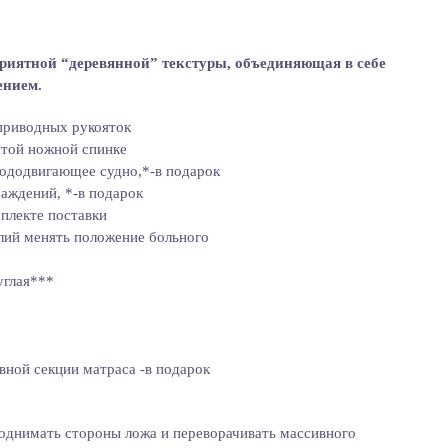
иятной “деревянной” текстуры, объединяющая в себе
ением.
приводных рукояток
ятой ножной спинке
пододвигающее судно,*-в подарок
раждений, *-в подарок
мплекте поставки
илий менять положение больного
углая***
вной секции матраса -в подарок
днимать стороны ложа и переворачивать массивного