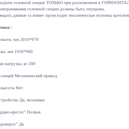
подъем головной секции ТОЛЬКО при разложенном в ГОРИЗОНТАЛ
еворачивания головной секции должны быть опущены.
людать данные условия- происходит механическая поломка креплени
тики :
овати, мм 2010*970
ожа, мм 1950*900
я нагрузка, кг 200
 секций Механический привод
 высоты Нет
стройство Да, механика
рдио-кресло” Полная
ереворот” Да