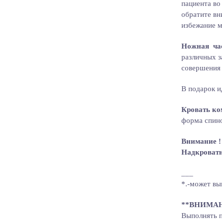
пациента во
обратите вн
избежание м
Ножная час
различных з
совершения 
В подарок и
Кровать ко
форма спино
Внимание !
Надкроватн
___
*.-может вы
**ВНИМА
Выполнять 