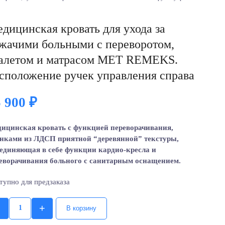
дицинская кровать для ухода за
жачими больными с переворотом,
алетом и матрасом МЕТ REMEKS.
сположение ручек управления справа
5 900
₽
ицинская кровать с функцией переворачивания,
нками из ЛДСП приятной “деревянной” текстуры,
единяющая в себе функции кардио-кресла и
еворачивания больного с санитарным оснащением.
тупно для предзаказа
+
В корзину
Quantity