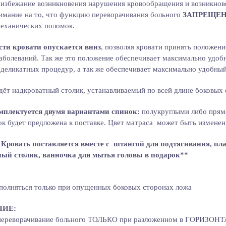
 избежание возникновения нарушения кровообращения и возникнов
имание на то, что функцию переворачивания больного
ЗАПРЕЩЕ
еханических поломок.
ти кровати опускается вниз
, позволяя кровати принять положени
аболеваний. Так же это положение обеспечивает максимально удоб
деликатных процедур, а так же обеспечивает максимально удобный
дёт надкроватный столик, устанавливаемый по всей длине боковых
мплектуется двумя вариантами спинок:
полукруглыми либо прямо
к будет предложена к поставке. Цвет матраса может быть изменен 
 Кровать поставляется вместе с штангой для подтягивания, п
ый столик, ванночка для мытья головы в подарок**
полняться только при опущенных боковых сторонах ложа
НИЕ:
переворачивание больного ТОЛЬКО при разложенном в ГОРИЗОНТ