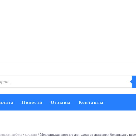
плата
Новости
Отзывы
Контакты
инская мебель
/
кровати
/ Медицинская кровать для ухода за лежачими больными с пе