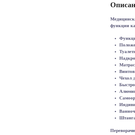
Описан
Медицинска
функции ка
Функци
Положе
Туалет
Надкро
Матрас
Винтов
Чехол
Быстро
Алюмин
Самоор
Индиви
Ванноч
Штанга
Переворачи