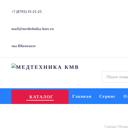
+7 (8793) 35-21-25
mail@medtehnika-kmv.ru
мы ВКонтакте
Поиск
товаров
Главная
Сервис
О
КАТАЛОГ
Главная
/
Медиц