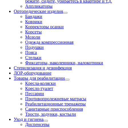
бежите, сидите, убираетесь в квартире и т.д.
Аппликаторы
Ортопедические изделия
Бандажи
Коврики
Корректоры осанки
Корсеты
Мозоли
Одежда компрессионная
Подушки
Пояса
Стельки
Фиксаторы, наколенники, налокотники
Стерилизация и дезинфекция
ЛОР-оборудование
Товары для реабилитации
Кресла-коляски
Кресло-туалет
Пессарии
Противопролежневые матрасы
Реабилитационные тренажеры
Санитарные приспособления
Трости, ходунки, костыли
Уход и гигиена
Диспенсеры