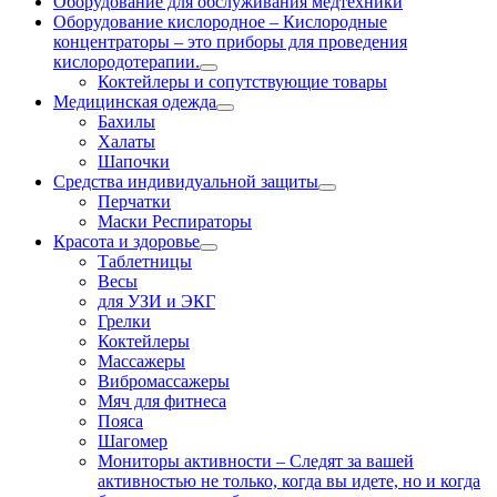
Оборудование для обслуживания медтехники
Оборудование кислородное
–
Кислородные
концентраторы – это приборы для проведения
кислородотерапии.
Коктейлеры и сопутствующие товары
Медицинская одежда
Бахилы
Халаты
Шапочки
Средства индивидуальной защиты
Перчатки
Маски Респираторы
Красота и здоровье
Таблетницы
Весы
для УЗИ и ЭКГ
Грелки
Коктейлеры
Массажеры
Вибромассажеры
Мяч для фитнеса
Пояса
Шагомер
Мониторы активности
–
Следят за вашей
активностью не только, когда вы идете, но и когда