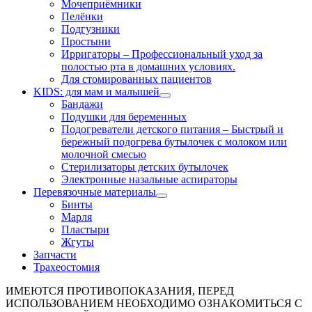
Мочеприёмники
Пелёнки
Подгузники
Простыни
Ирригаторы
–
Профессиональный уход за
полостью рта в домашних условиях.
Для стомированных пациентов
KIDS: для мам и малышей
Бандажи
Подушки для беременных
Подогреватели детского питания
–
Быстрый и
бережный подогрева бутылочек с молоком или
молочной смесью
Стерилизаторы детских бутылочек
Электронные назальные аспираторы
Перевязочные материалы
Бинты
Марля
Пластыри
Жгуты
Запчасти
Трахеостомия
ИМЕЮТСЯ ПРОТИВОПОКАЗАНИЯ, ПЕРЕД
ИСПОЛЬЗОВАНИЕМ НЕОБХОДИМО ОЗНАКОМИТЬСЯ С