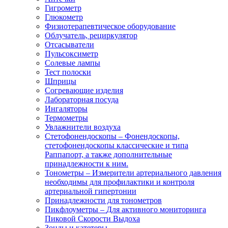
Гигрометр
Глюкометр
Физиотерапевтическое оборудование
Облучатель, рециркулятор
Отсасыватели
Пульсоксиметр
Солевые лампы
Тест полоски
Шприцы
Согревающие изделия
Лабораторная посуда
Ингаляторы
Термометры
Увлажнители воздуха
Стетофонендоскопы
–
Фонендоскопы,
стетофонендоскопы классические и типа
Раппапорт, а также дополнительные
принадлежности к ним.
Тонометры
–
Измерители артериального давления
необходимы для профилактики и контроля
артериальной гипертонии
Принадлежности для тонометров
Пикфлоуметры
–
Для активного мониторинга
Пиковой Скорости Выдоха
Зонды и катетеры