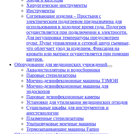
Хирургические инструменты
Инструменты
Согревающие изделия
–
Простыня с
электрическим подогревом предназначена для
использования в холодное время года. Подогрев
осуществляется при подключении к электросети.
Для регулировки температуры предусмотрен
пульт. Пульт управления и сетевой шнур съемные,
что облегчает уход за изделием. Фиксация на
кровати или матрасе осуществляется при помощи
шнуров.
Оборудование для медицинских учреждений
Аквадистилляторы и водосборники
Паровые стерилизаторы
Моечно-дезинфекционные машины ТЗМОИ
Моечно-дезинфекционные машины для
эндоскопов
Паровые дезинфекционные камеры
Установки для утилизации медицинских отходов
Сушильные шкафы для инструментов и
анестезиологии
Плазменные стерилизаторы
Ультразвуковые моечные машины
Термозапаивающие машины Famos