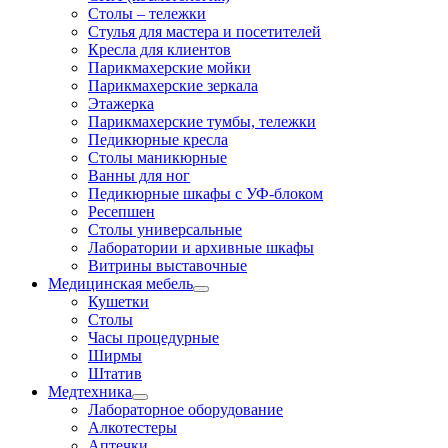
Столы – тележки
Стулья для мастера и посетителей
Кресла для клиентов
Парикмахерские мойки
Парикмахерские зеркала
Этажерка
Парикмахерские тумбы, тележки
Педикюрные кресла
Столы маникюрные
Ванны для ног
Педикюрные шкафы с УФ-блоком
Ресепшен
Столы универсальные
Лаборатории и архивные шкафы
Витрины выставочные
Медицинская мебель
Кушетки
Столы
Часы процедурные
Ширмы
Штатив
Медтехника
Лабораторное оборудование
Алкотестеры
Аптечки