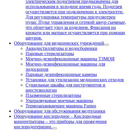
электрическим подогревом предназначена для
использования в холодное время года. Подогрев
осуществляется при подключении к электросети.
Для регулировки температуры предусмотрен
пульт. Пульт управления и сетевой шнур съемные,
что облегчает уход за изделием. Фиксация на
кровати или матрасе осуществляется при помощи
шнуров.
Оборудование для медицинских учреждений
Аквадистилляторы и водосборники
Паровые стерилизаторы
Моечно-дезинфекционные машины ТЗМОИ
Моечно-дезинфекционные машины для
эндоскопов
Паровые дезинфекционные камеры
Установки для утилизации медицинских отходов
Сушильные шкафы для инструментов и
анестезиологии
Плазменные стерилизаторы
Ультразвуковые моечные машины
Термозапаивающие машины Famos
Оборудование для обслуживания медтехники
Оборудование кислородное
–
Кислородные
концентраторы – это приборы для проведения
кислородотерапии.