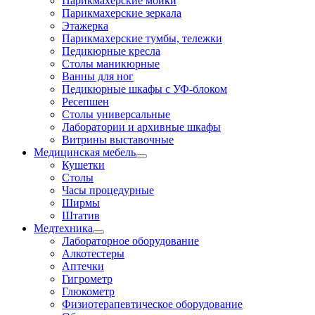
Парикмахерские мойки
Парикмахерские зеркала
Этажерка
Парикмахерские тумбы, тележки
Педикюрные кресла
Столы маникюрные
Ванны для ног
Педикюрные шкафы с УФ-блоком
Ресепшен
Столы универсальные
Лаборатории и архивные шкафы
Витрины выставочные
Медицинская мебель
Кушетки
Столы
Часы процедурные
Ширмы
Штатив
Медтехника
Лабораторное оборудование
Алкотестеры
Аптечки
Гигрометр
Глюкометр
Физиотерапевтическое оборудование