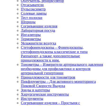
Облучатель, рециркулятор
Отсасыватели
Пульсоксиметр
Солевые лампы
Тест полоски
Шприцы
Согревающие изделия
Лабораторная посуда
Ингаляторы
Термометры
Увлажнители воздуха
Стетофонендоскопы
–
Фонендоскопы,
стетофонендоскопы классические и типа
Раппапорт, а также дополнительные
принадлежности к ним.
Тонометры
–
Измерители артериального давления
необходимы для профилактики и контроля
артериальной гипертонии
Принадлежности для тонометров
Пикфлоуметры
–
Для активного мониторинга
Пиковой Скорости Выдоха
Зонды и катетеры
Хирургические инструменты
Инструменты
Согревающие изделия
–
Простыня с