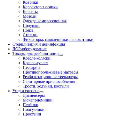
Коврики
Корректоры осанки
Корсеты
Мозоли
Одежда компрессионная
Подушки
Пояса
Стельки
Фиксаторы, наколенники, налокотники
Стерилизация и дезинфекция
ЛОР-оборудование
Товары для реабилитации
Кресла-коляски
Кресло-туалет
Пессарии
Противопролежневые матрасы
Реабилитационные тренажеры
Санитарные приспособления
Трости, ходунки, костыли
Уход и гигиена
Диспенсеры
Мочеприёмники
Пелёнки
Подгузники
Простыни