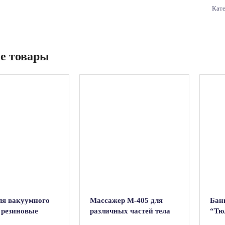
Кат
е товары
ля вакуумного
Массажер М-405 для
Бан
 резиновые
различных частей тела
“Тю
(деревянный массажер