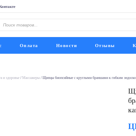
Контакте
Поиск
оваров
с
Оплата
Новости
Отзывы
К
а и здоровье
/
Массажеры
/ Щипцы биопсийные с круглыми браншами к гибким эндоскоп
Щи
бр
ка
Ц