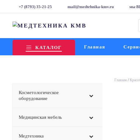
+7 (8793) 35-21-25
mail@medtehnika-kmv.ru
мы В
т
Главная
Серви
КАТАЛОГ
Главная
/
Красот
Косметологическое
оборудование
Медицинская мебель
Медтехника