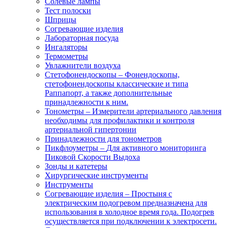
Солевые лампы
Тест полоски
Шприцы
Согревающие изделия
Лабораторная посуда
Ингаляторы
Термометры
Увлажнители воздуха
Стетофонендоскопы
–
Фонендоскопы,
стетофонендоскопы классические и типа
Раппапорт, а также дополнительные
принадлежности к ним.
Тонометры
–
Измерители артериального давления
необходимы для профилактики и контроля
артериальной гипертонии
Принадлежности для тонометров
Пикфлоуметры
–
Для активного мониторинга
Пиковой Скорости Выдоха
Зонды и катетеры
Хирургические инструменты
Инструменты
Согревающие изделия
–
Простыня с
электрическим подогревом предназначена для
использования в холодное время года. Подогрев
осуществляется при подключении к электросети.