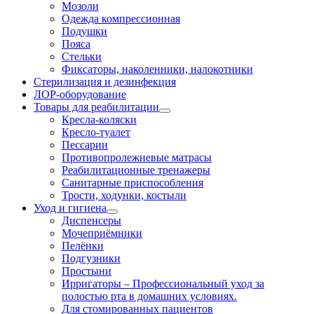
Мозоли
Одежда компрессионная
Подушки
Пояса
Стельки
Фиксаторы, наколенники, налокотники
Стерилизация и дезинфекция
ЛОР-оборудование
Товары для реабилитации
Кресла-коляски
Кресло-туалет
Пессарии
Противопролежневые матрасы
Реабилитационные тренажеры
Санитарные приспособления
Трости, ходунки, костыли
Уход и гигиена
Диспенсеры
Мочеприёмники
Пелёнки
Подгузники
Простыни
Ирригаторы
–
Профессиональный уход за
полостью рта в домашних условиях.
Для стомированных пациентов