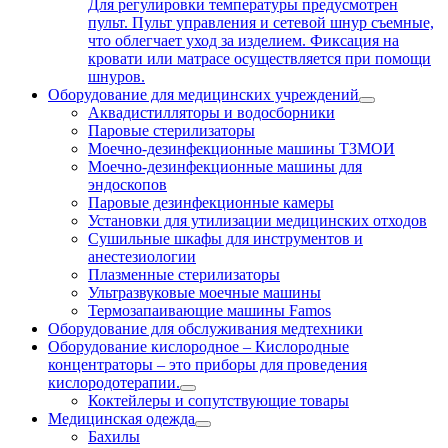
Для регулировки температуры предусмотрен
пульт. Пульт управления и сетевой шнур съемные,
что облегчает уход за изделием. Фиксация на
кровати или матрасе осуществляется при помощи
шнуров.
Оборудование для медицинских учреждений
Аквадистилляторы и водосборники
Паровые стерилизаторы
Моечно-дезинфекционные машины ТЗМОИ
Моечно-дезинфекционные машины для
эндоскопов
Паровые дезинфекционные камеры
Установки для утилизации медицинских отходов
Сушильные шкафы для инструментов и
анестезиологии
Плазменные стерилизаторы
Ультразвуковые моечные машины
Термозапаивающие машины Famos
Оборудование для обслуживания медтехники
Оборудование кислородное
–
Кислородные
концентраторы – это приборы для проведения
кислородотерапии.
Коктейлеры и сопутствующие товары
Медицинская одежда
Бахилы