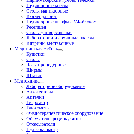
Парикмахерские тумбы, тележки
Педикюрные кресла
Столы маникюрные
Ванны для ног
Педикюрные шкафы с УФ-блоком
Ресепшен
Столы универсальные
Лаборатории и архивные шкафы
Витрины выставочные
Медицинская мебель
Кушетки
Столы
Часы процедурные
Ширмы
Штатив
Медтехника
Лабораторное оборудование
Алкотестеры
Аптечки
Гигрометр
Глюкометр
Физиотерапевтическое оборудование
Облучатель, рециркулятор
Отсасыватели
Пульсоксиметр