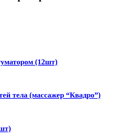
уматором (12шт)
ей тела (массажер “Квадро”)
шт)