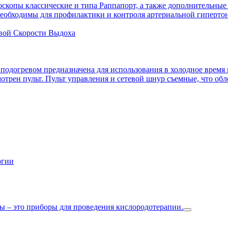
скопы классические и типа Раппапорт, а также дополнительные
необходимы для профилактики и контроля артериальной гиперто
вой Скорости Выдоха
подогревом предназначена для использования в холодное время
трен пульт. Пульт управления и сетевой шнур съемные, что обле
огии
 – это приборы для проведения кислородотерапии.