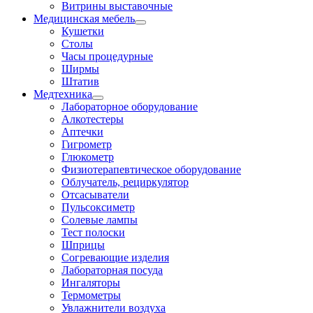
Витрины выставочные
Медицинская мебель
Кушетки
Столы
Часы процедурные
Ширмы
Штатив
Медтехника
Лабораторное оборудование
Алкотестеры
Аптечки
Гигрометр
Глюкометр
Физиотерапевтическое оборудование
Облучатель, рециркулятор
Отсасыватели
Пульсоксиметр
Солевые лампы
Тест полоски
Шприцы
Согревающие изделия
Лабораторная посуда
Ингаляторы
Термометры
Увлажнители воздуха