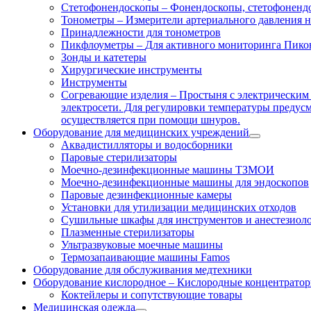
Стетофонендоскопы
–
Фонендоскопы, стетофонендо
Тонометры
–
Измерители артериального давления 
Принадлежности для тонометров
Пикфлоуметры
–
Для активного мониторинга Пико
Зонды и катетеры
Хирургические инструменты
Инструменты
Согревающие изделия
–
Простыня с электрическим 
электросети. Для регулировки температуры предусмо
осуществляется при помощи шнуров.
Оборудование для медицинских учреждений
Аквадистилляторы и водосборники
Паровые стерилизаторы
Моечно-дезинфекционные машины ТЗМОИ
Моечно-дезинфекционные машины для эндоскопов
Паровые дезинфекционные камеры
Установки для утилизации медицинских отходов
Сушильные шкафы для инструментов и анестезиол
Плазменные стерилизаторы
Ультразвуковые моечные машины
Термозапаивающие машины Famos
Оборудование для обслуживания медтехники
Оборудование кислородное
–
Кислородные концентраторы
Коктейлеры и сопутствующие товары
Медицинская одежда