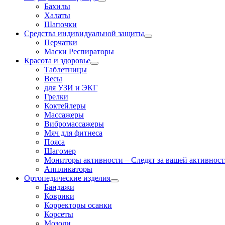
Бахилы
Халаты
Шапочки
Средства индивидуальной защиты
Перчатки
Маски Респираторы
Красота и здоровье
Таблетницы
Весы
для УЗИ и ЭКГ
Грелки
Коктейлеры
Массажеры
Вибромассажеры
Мяч для фитнеса
Пояса
Шагомер
Мониторы активности
–
Следят за вашей активность
Аппликаторы
Ортопедические изделия
Бандажи
Коврики
Корректоры осанки
Корсеты
Мозоли