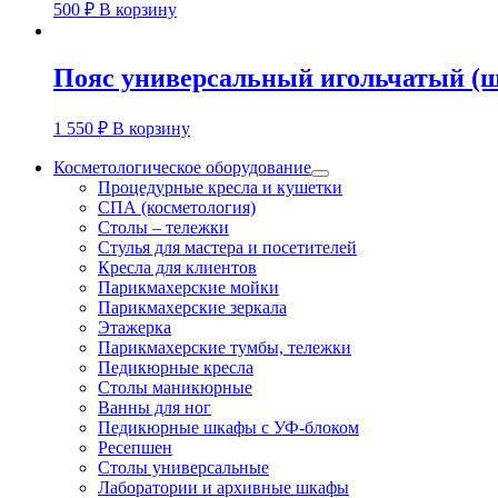
500
₽
В корзину
Пояс универсальный игольчатый (ша
1 550
₽
В корзину
Косметологическое оборудование
Процедурные кресла и кушетки
СПА (косметология)
Столы – тележки
Стулья для мастера и посетителей
Кресла для клиентов
Парикмахерские мойки
Парикмахерские зеркала
Этажерка
Парикмахерские тумбы, тележки
Педикюрные кресла
Столы маникюрные
Ванны для ног
Педикюрные шкафы с УФ-блоком
Ресепшен
Столы универсальные
Лаборатории и архивные шкафы