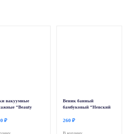
ки вакуумные
Веник банный
сажные “Beauty
бамбуковый “Невский
” (4 шт)
банщик малый”
10
₽
260
₽
рзину
В корзину