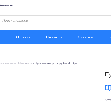
Контакте
Поиск
оваров
с
Оплата
Новости
Отзывы
К
а и здоровье
/
Массажеры
/ Пульсоксиметр Happy Good (чёрн)
Пу
Ц
Кат