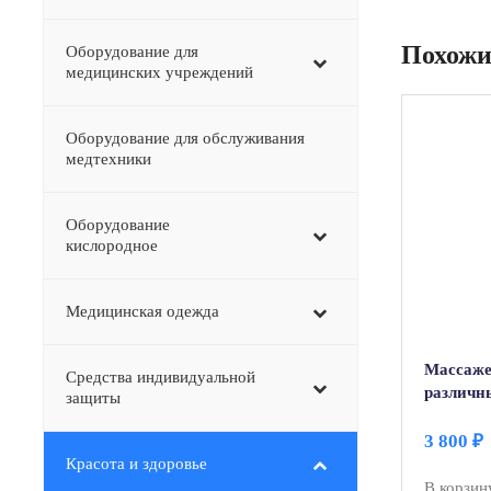
Похожи
Оборудование для
медицинских учреждений
Оборудование для обслуживания
медтехники
Оборудование
–
кислородное
Медицинская одежда
Массаже
Средства индивидуальной
различны
защиты
(деревя
для ног)
3 800
₽
Красота и здоровье
В корзин