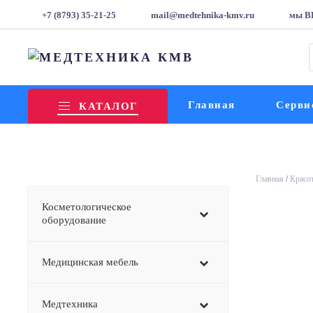
+7 (8793) 35-21-25
mail@medtehnika-kmv.ru
мы В
т
Главная
Серви
КАТАЛОГ
Главная
/
Красот
Косметологическое
оборудование
Медицинская мебель
Медтехника