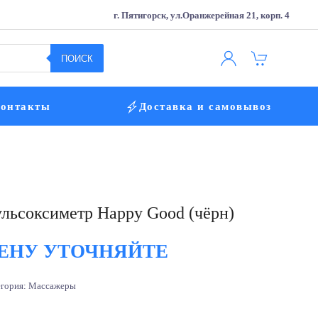
г. Пятигорск, ул.Оранжерейная 21, корп. 4
ПОИСК
онтакты
Доставка и самовывоз
льсоксиметр Happy Good (чёрн)
ЕНУ УТОЧНЯЙТЕ
егория:
Массажеры