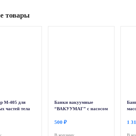
е товары
р М-405 для
Банки вакуумные
Бан
х частей тела
“ВАКУУМАГ” с насосом
мас
нный массажер
(6шт)
Cups
500
₽
1 3
у
В корзину
В ко