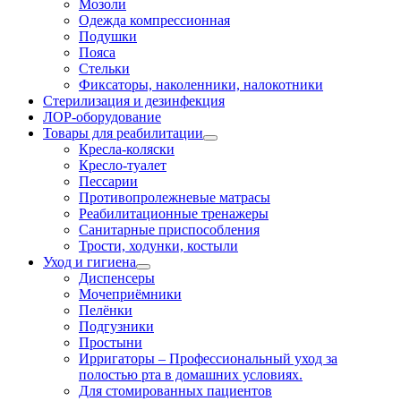
Мозоли
Одежда компрессионная
Подушки
Пояса
Стельки
Фиксаторы, наколенники, налокотники
Стерилизация и дезинфекция
ЛОР-оборудование
Товары для реабилитации
Кресла-коляски
Кресло-туалет
Пессарии
Противопролежневые матрасы
Реабилитационные тренажеры
Санитарные приспособления
Трости, ходунки, костыли
Уход и гигиена
Диспенсеры
Мочеприёмники
Пелёнки
Подгузники
Простыни
Ирригаторы
–
Профессиональный уход за
полостью рта в домашних условиях.
Для стомированных пациентов