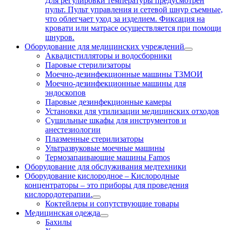
Для регулировки температуры предусмотрен
пульт. Пульт управления и сетевой шнур съемные,
что облегчает уход за изделием. Фиксация на
кровати или матрасе осуществляется при помощи
шнуров.
Оборудование для медицинских учреждений
Аквадистилляторы и водосборники
Паровые стерилизаторы
Моечно-дезинфекционные машины ТЗМОИ
Моечно-дезинфекционные машины для
эндоскопов
Паровые дезинфекционные камеры
Установки для утилизации медицинских отходов
Сушильные шкафы для инструментов и
анестезиологии
Плазменные стерилизаторы
Ультразвуковые моечные машины
Термозапаивающие машины Famos
Оборудование для обслуживания медтехники
Оборудование кислородное
–
Кислородные
концентраторы – это приборы для проведения
кислородотерапии.
Коктейлеры и сопутствующие товары
Медицинская одежда
Бахилы