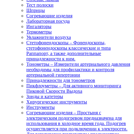
Тест полоски
Шприцы
Согревающие изделия
Лабораторная посуда
Ингаляторы
Термометры
Увлажнители воздуха
Стетофонендоскопы
–
Фонендоскопы,
стетофонендоскопы классические и типа
Раппапорт, а также дополнительные
принадлежности к ним.
Тонометры
–
Измерители артериального давления
необходимы для профилактики и контроля
артериальной гипертонии
Принадлежности для тонометров
Пикфлоуметры
–
Для активного мониторинга
Пиковой Скорости Выдоха
Зонды и катетеры
Хирургические инструменты
Инструменты
Согревающие изделия
–
Простыня с
электрическим подогревом предназначена для
использования в холодное время года. Подогрев
осуществляется при подключении к электросети.