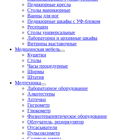
Педикюрные кресла
Столы маникюрные
Ванны для ног
Педикюрные шкафы с УФ-блоком
Ресепшен
Столы универсальные
Лаборатории и архивные шкафы
Витрины выставочные
Медицинская мебель
Кушетки
Столы
Часы процедурные
Ширмы
Штатив
Медтехника
Лабораторное оборудование
Алкотестеры
Аптечки
Гигрометр
Глюкометр
Физиотерапевтическое оборудование
Облучатель, рециркулятор
Отсасыватели
Пульсоксиметр
Солевые лампы