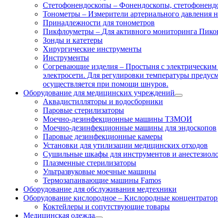
Стетофонендоскопы
–
Фонендоскопы, стетофонендо
Тонометры
–
Измерители артериального давления 
Принадлежности для тонометров
Пикфлоуметры
–
Для активного мониторинга Пико
Зонды и катетеры
Хирургические инструменты
Инструменты
Согревающие изделия
–
Простыня с электрическим 
электросети. Для регулировки температуры предусмо
осуществляется при помощи шнуров.
Оборудование для медицинских учреждений
Аквадистилляторы и водосборники
Паровые стерилизаторы
Моечно-дезинфекционные машины ТЗМОИ
Моечно-дезинфекционные машины для эндоскопов
Паровые дезинфекционные камеры
Установки для утилизации медицинских отходов
Сушильные шкафы для инструментов и анестезиол
Плазменные стерилизаторы
Ультразвуковые моечные машины
Термозапаивающие машины Famos
Оборудование для обслуживания медтехники
Оборудование кислородное
–
Кислородные концентраторы
Коктейлеры и сопутствующие товары
Медицинская одежда