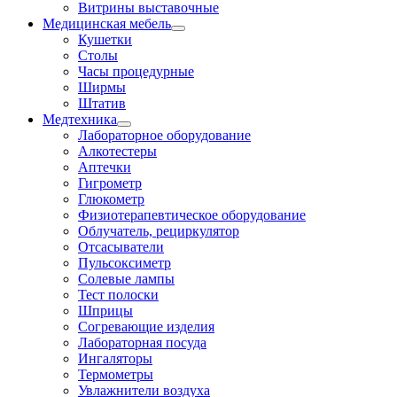
Витрины выставочные
Медицинская мебель
Кушетки
Столы
Часы процедурные
Ширмы
Штатив
Медтехника
Лабораторное оборудование
Алкотестеры
Аптечки
Гигрометр
Глюкометр
Физиотерапевтическое оборудование
Облучатель, рециркулятор
Отсасыватели
Пульсоксиметр
Солевые лампы
Тест полоски
Шприцы
Согревающие изделия
Лабораторная посуда
Ингаляторы
Термометры
Увлажнители воздуха