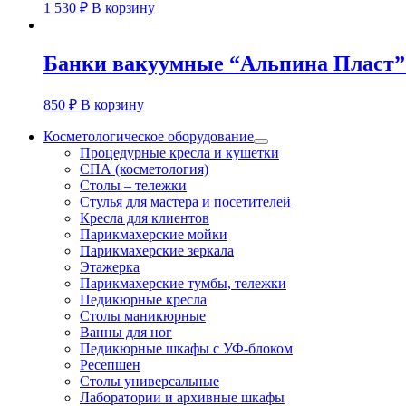
1 530
₽
В корзину
Банки вакуумные “Альпина Пласт” 
850
₽
В корзину
Косметологическое оборудование
Процедурные кресла и кушетки
СПА (косметология)
Столы – тележки
Стулья для мастера и посетителей
Кресла для клиентов
Парикмахерские мойки
Парикмахерские зеркала
Этажерка
Парикмахерские тумбы, тележки
Педикюрные кресла
Столы маникюрные
Ванны для ног
Педикюрные шкафы с УФ-блоком
Ресепшен
Столы универсальные
Лаборатории и архивные шкафы