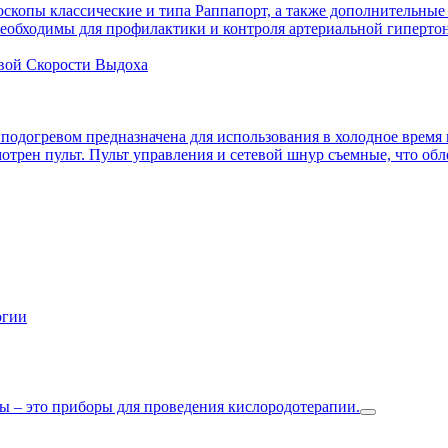
скопы классические и типа Раппапорт, а также дополнительные
необходимы для профилактики и контроля артериальной гиперто
вой Скорости Выдоха
подогревом предназначена для использования в холодное время
трен пульт. Пульт управления и сетевой шнур съемные, что обле
огии
 – это приборы для проведения кислородотерапии.