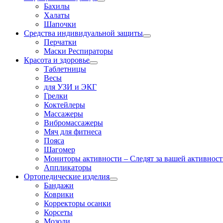
Бахилы
Халаты
Шапочки
Средства индивидуальной защиты
Перчатки
Маски Респираторы
Красота и здоровье
Таблетницы
Весы
для УЗИ и ЭКГ
Грелки
Коктейлеры
Массажеры
Вибромассажеры
Мяч для фитнеса
Пояса
Шагомер
Мониторы активности
–
Следят за вашей активность
Аппликаторы
Ортопедические изделия
Бандажи
Коврики
Корректоры осанки
Корсеты
Мозоли