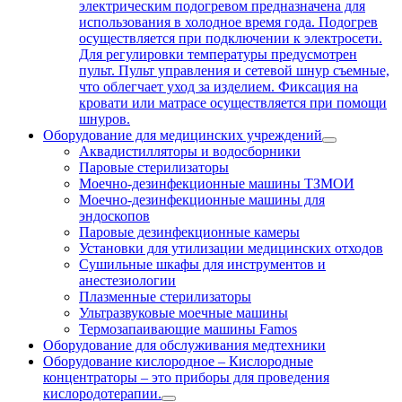
электрическим подогревом предназначена для
использования в холодное время года. Подогрев
осуществляется при подключении к электросети.
Для регулировки температуры предусмотрен
пульт. Пульт управления и сетевой шнур съемные,
что облегчает уход за изделием. Фиксация на
кровати или матрасе осуществляется при помощи
шнуров.
Оборудование для медицинских учреждений
Аквадистилляторы и водосборники
Паровые стерилизаторы
Моечно-дезинфекционные машины ТЗМОИ
Моечно-дезинфекционные машины для
эндоскопов
Паровые дезинфекционные камеры
Установки для утилизации медицинских отходов
Сушильные шкафы для инструментов и
анестезиологии
Плазменные стерилизаторы
Ультразвуковые моечные машины
Термозапаивающие машины Famos
Оборудование для обслуживания медтехники
Оборудование кислородное
–
Кислородные
концентраторы – это приборы для проведения
кислородотерапии.