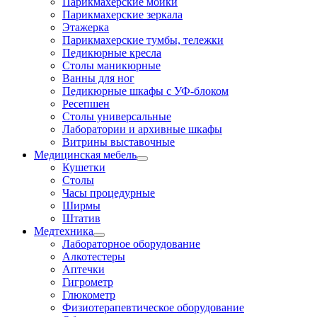
Парикмахерские мойки
Парикмахерские зеркала
Этажерка
Парикмахерские тумбы, тележки
Педикюрные кресла
Столы маникюрные
Ванны для ног
Педикюрные шкафы с УФ-блоком
Ресепшен
Столы универсальные
Лаборатории и архивные шкафы
Витрины выставочные
Медицинская мебель
Кушетки
Столы
Часы процедурные
Ширмы
Штатив
Медтехника
Лабораторное оборудование
Алкотестеры
Аптечки
Гигрометр
Глюкометр
Физиотерапевтическое оборудование