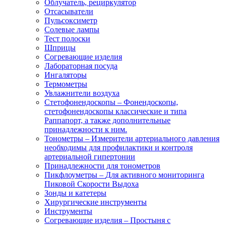
Облучатель, рециркулятор
Отсасыватели
Пульсоксиметр
Солевые лампы
Тест полоски
Шприцы
Согревающие изделия
Лабораторная посуда
Ингаляторы
Термометры
Увлажнители воздуха
Стетофонендоскопы
–
Фонендоскопы,
стетофонендоскопы классические и типа
Раппапорт, а также дополнительные
принадлежности к ним.
Тонометры
–
Измерители артериального давления
необходимы для профилактики и контроля
артериальной гипертонии
Принадлежности для тонометров
Пикфлоуметры
–
Для активного мониторинга
Пиковой Скорости Выдоха
Зонды и катетеры
Хирургические инструменты
Инструменты
Согревающие изделия
–
Простыня с