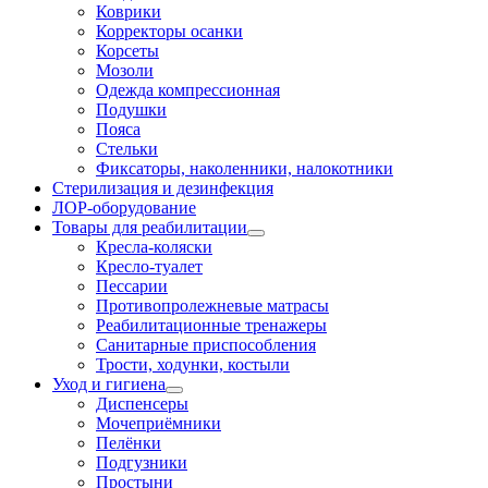
Коврики
Корректоры осанки
Корсеты
Мозоли
Одежда компрессионная
Подушки
Пояса
Стельки
Фиксаторы, наколенники, налокотники
Стерилизация и дезинфекция
ЛОР-оборудование
Товары для реабилитации
Кресла-коляски
Кресло-туалет
Пессарии
Противопролежневые матрасы
Реабилитационные тренажеры
Санитарные приспособления
Трости, ходунки, костыли
Уход и гигиена
Диспенсеры
Мочеприёмники
Пелёнки
Подгузники
Простыни