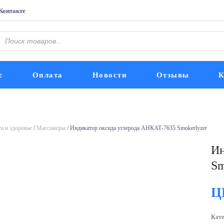
Контакте
Поиск
оваров
с
Оплата
Новости
Отзывы
К
а и здоровье
/
Массажеры
/ Индикатор оксида углерода АНКАТ-7635 Smokerlyzer
Ин
Sm
Ц
Кат