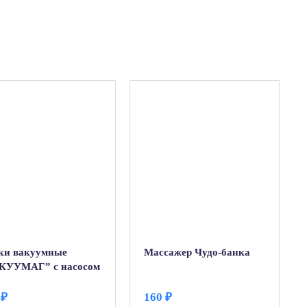
ки вакуумные
Массажер Чудо-банка
КУУМАГ” с насосом
т)
0
₽
160
₽