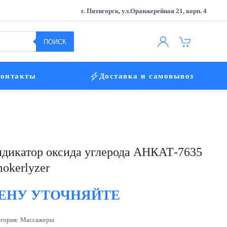
г. Пятигорск, ул.Оранжерейная 21, корп. 4
ПОИСК
онтакты
Доставка и самовывоз
дикатор оксида углерода АНКАТ-7635
okerlyzer
ЕНУ УТОЧНЯЙТЕ
егория:
Массажеры