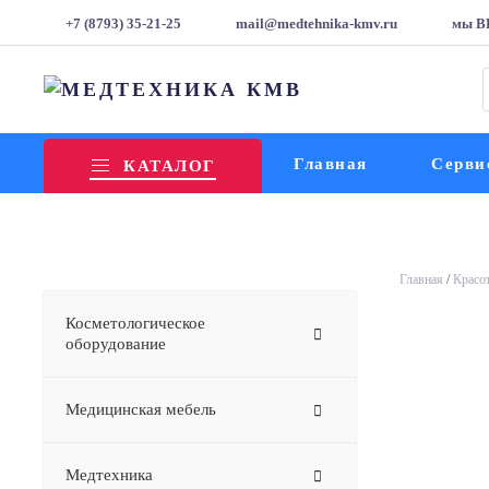
+7 (8793) 35-21-25
mail@medtehnika-kmv.ru
мы В
т
Главная
Серви
КАТАЛОГ
Главная
/
Красот
Косметологическое
оборудование
Медицинская мебель
Медтехника