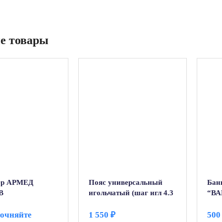
е товары
ер АРМЕД
Пояс универсальный
Бан
В
игольчатый (шаг игл 4.3
“ВА
мм)
(6ш
точняйте
1 550
₽
50