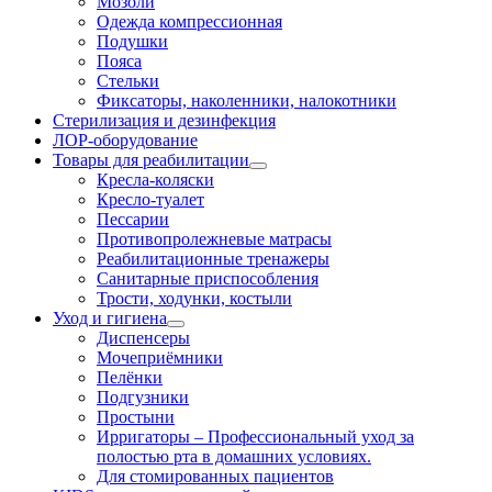
Мозоли
Одежда компрессионная
Подушки
Пояса
Стельки
Фиксаторы, наколенники, налокотники
Стерилизация и дезинфекция
ЛОР-оборудование
Товары для реабилитации
Кресла-коляски
Кресло-туалет
Пессарии
Противопролежневые матрасы
Реабилитационные тренажеры
Санитарные приспособления
Трости, ходунки, костыли
Уход и гигиена
Диспенсеры
Мочеприёмники
Пелёнки
Подгузники
Простыни
Ирригаторы
–
Профессиональный уход за
полостью рта в домашних условиях.
Для стомированных пациентов