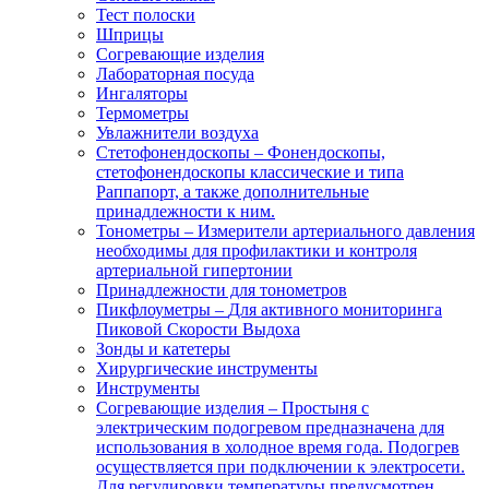
Тест полоски
Шприцы
Согревающие изделия
Лабораторная посуда
Ингаляторы
Термометры
Увлажнители воздуха
Стетофонендоскопы
–
Фонендоскопы,
стетофонендоскопы классические и типа
Раппапорт, а также дополнительные
принадлежности к ним.
Тонометры
–
Измерители артериального давления
необходимы для профилактики и контроля
артериальной гипертонии
Принадлежности для тонометров
Пикфлоуметры
–
Для активного мониторинга
Пиковой Скорости Выдоха
Зонды и катетеры
Хирургические инструменты
Инструменты
Согревающие изделия
–
Простыня с
электрическим подогревом предназначена для
использования в холодное время года. Подогрев
осуществляется при подключении к электросети.
Для регулировки температуры предусмотрен