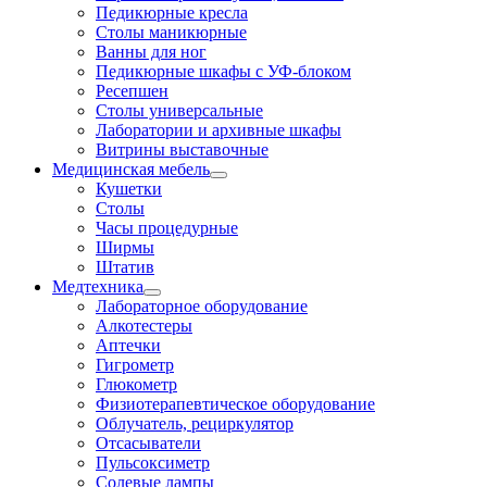
Педикюрные кресла
Столы маникюрные
Ванны для ног
Педикюрные шкафы с УФ-блоком
Ресепшен
Столы универсальные
Лаборатории и архивные шкафы
Витрины выставочные
Медицинская мебель
Кушетки
Столы
Часы процедурные
Ширмы
Штатив
Медтехника
Лабораторное оборудование
Алкотестеры
Аптечки
Гигрометр
Глюкометр
Физиотерапевтическое оборудование
Облучатель, рециркулятор
Отсасыватели
Пульсоксиметр
Солевые лампы