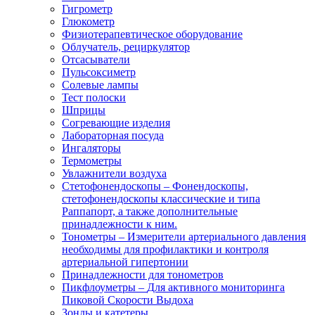
Гигрометр
Глюкометр
Физиотерапевтическое оборудование
Облучатель, рециркулятор
Отсасыватели
Пульсоксиметр
Солевые лампы
Тест полоски
Шприцы
Согревающие изделия
Лабораторная посуда
Ингаляторы
Термометры
Увлажнители воздуха
Стетофонендоскопы
–
Фонендоскопы,
стетофонендоскопы классические и типа
Раппапорт, а также дополнительные
принадлежности к ним.
Тонометры
–
Измерители артериального давления
необходимы для профилактики и контроля
артериальной гипертонии
Принадлежности для тонометров
Пикфлоуметры
–
Для активного мониторинга
Пиковой Скорости Выдоха
Зонды и катетеры