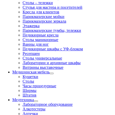
Столы – тележки
Стулья для мастера и посетителей
Кресла для клиентов
Парикмахерские мойки
Парикмахерские зеркала
Этажерка
Парикмахерские тумбы, тележки
Педикюрные кресла
Столы маникюрные
Ванны для ног
Педикюрные шкафы с УФ-блоком
Ресепшен
Столы универсальные
Лаборатории и архивные шкафы
Витрины выставочные
Медицинская мебель
Кушетки
Столы
Часы процедурные
Ширмы
Штатив
Медтехника
Лабораторное оборудование
Алкотестеры
Аптечки