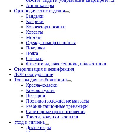
бежите, сидите, убираетесь в квартире и т.д.
Аппликаторы
Ортопедические изделия
Бандажи
Коврики
Корректоры осанки
Корсеты
Мозоли
Одежда компрессионная
Подушки
Пояса
Стельки
Фиксаторы, наколенники, налокотники
Стерилизация и дезинфекция
ЛОР-оборудование
Товары для реабилитации
Кресла-коляски
Кресло-туалет
Пессарии
Противопролежневые матрасы
Реабилитационные тренажеры
Санитарные приспособления
Трости, ходунки, костыли
Уход и гигиена
Диспенсеры