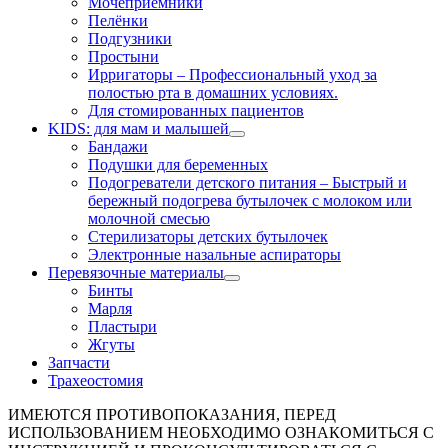
Мочеприёмники
Пелёнки
Подгузники
Простыни
Ирригаторы
–
Профессиональный уход за
полостью рта в домашних условиях.
Для стомированных пациентов
KIDS: для мам и малышей
Бандажи
Подушки для беременных
Подогреватели детского питания
–
Быстрый и
бережный подогрева бутылочек с молоком или
молочной смесью
Стерилизаторы детских бутылочек
Электронные назальные аспираторы
Перевязочные материалы
Бинты
Марля
Пластыри
Жгуты
Запчасти
Трахеостомия
ИМЕЮТСЯ ПРОТИВОПОКАЗАНИЯ, ПЕРЕД
ИСПОЛЬЗОВАНИЕМ НЕОБХОДИМО ОЗНАКОМИТЬСЯ С