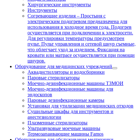
Хирургические инструменты
Инструменты
Согревающие изделия
–
Простыня с
электрическим подогревом предназначена для
использования в холодное время года. Подогрев
осуществляется при подключении к электросети.
Для регулировки температуры предусмотрен
пульт. Пульт управления и сетевой шнур съемные,
что облегчает уход за изделием. Фиксация на
кровати или матрасе осуществляется при помощи
шнуров.
Оборудование для медицинских учреждений
Аквадистилляторы и водосборники
Паровые стерилизаторы
Моечно-дезинфекционные машины ТЗМОИ
Моечно-дезинфекционные машины для
эндоскопов
Паровые дезинфекционные камеры
Установки для утилизации медицинских отходов
Сушильные шкафы для инструментов и
анестезиологии
Плазменные стерилизаторы
Ультразвуковые моечные машины
Термозапаивающие машины Famos
Оборудование для обслуживания медтехники