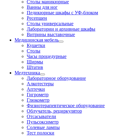
Столы маникюрные
Ванны для ног
Педикюрные шкафы с УФ-блоком
Ресепшен
Столы универсальные
Лаборатории и архивные шкафы
Витрины выставочные
Медицинская мебель
Кушетки
Столы
Часы процедурные
Ширмы
Штатив
Медтехника
Лабораторное оборудование
Алкотестеры
Аптечки
Гигрометр
Глюкометр
Физиотерапевтическое оборудование
Облучатель, рециркулятор
Отсасыватели
Пульсоксиметр
Солевые лампы
Тест полоски