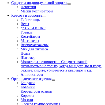
Средства индивидуальной защиты
Перчатки
Маски Респираторы
Красота и здоровье
Таблетницы
Весы
для УЗИ и ЭКГ
Грелки
Коктейлеры
Массажеры
Вибромассажеры
Мяч для фитнеса
Пояса
Шагомер
Мониторы активности
–
Следят за вашей
активностью не только, когда вы идете, но и когда
бежите, сидите, убираетесь в квартире и т.д.
Аппликаторы
Ортопедические изделия
Бандажи
Коврики
Корректоры осанки
Корсеты
Мозоли
Одежда компрессионная