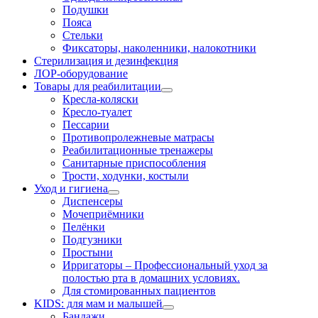
Подушки
Пояса
Стельки
Фиксаторы, наколенники, налокотники
Стерилизация и дезинфекция
ЛОР-оборудование
Товары для реабилитации
Кресла-коляски
Кресло-туалет
Пессарии
Противопролежневые матрасы
Реабилитационные тренажеры
Санитарные приспособления
Трости, ходунки, костыли
Уход и гигиена
Диспенсеры
Мочеприёмники
Пелёнки
Подгузники
Простыни
Ирригаторы
–
Профессиональный уход за
полостью рта в домашних условиях.
Для стомированных пациентов
KIDS: для мам и малышей
Бандажи