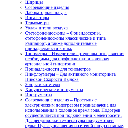
Шприцы
Согревающие изделия
Лабораторная посуда
Ингаляторы
Термометры
Увлажнители воздуха
Стетофонендоскопы
–
Фонендоскопы,
стетофонендоскопы классические и типа
Раппапорт, а также дополнительные
принадлежности к ним.
Тонометры
–
Измерители артериального давления
необходимы для профилактики и контроля
артериальной гипертонии
Принадлежности для тонометров
Пикфлоуметры
–
Для активного мониторинга
Пиковой Скорости Выдоха
Зонды и катетеры
Хирургические инструменты
Инструменты
Согревающие изделия
–
Простыня с
электрическим подогревом предназначена для
использования в холодное время года. Подогрев
осуществляется при подключении к электросети.
Для регулировки температуры предусмотрен
пульт. Пульт управления и сетевой шнур съемные,