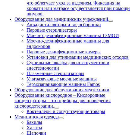
что облегчает уход за изделием. Фиксация на
кровати или матрасе осуществляется при помощи
шнуров.
Оборудование для медицинских учреждений
Аквадистилляторы и водосборники
Паровые стерилизаторы
Моечно-дезинфекционные машины ТЗМОИ
Моечно-дезинфекционные машины для
эндоскопов
Паровые дезинфекционные камеры
Установки для утилизации медицинских отходов
Сушильные шкафы для инструментов и
анестезиологии
Плазменные стерилизаторы
Ультразвуковые моечные машины
Термозапаивающие машины Famos
Оборудование для обслуживания медтехники
Оборудование кислородное
–
Кислородные
концентраторы – это приборы для проведения
кислородотерапии.
Коктейлеры и сопутствующие товары
Медицинская одежда
Бахилы
Халаты
Шапочки