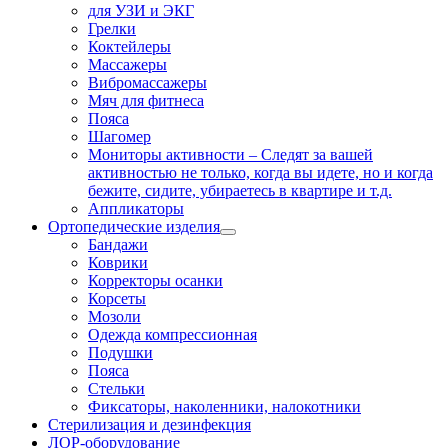
для УЗИ и ЭКГ
Грелки
Коктейлеры
Массажеры
Вибромассажеры
Мяч для фитнеса
Пояса
Шагомер
Мониторы активности
–
Следят за вашей
активностью не только, когда вы идете, но и когда
бежите, сидите, убираетесь в квартире и т.д.
Аппликаторы
Ортопедические изделия
Бандажи
Коврики
Корректоры осанки
Корсеты
Мозоли
Одежда компрессионная
Подушки
Пояса
Стельки
Фиксаторы, наколенники, налокотники
Стерилизация и дезинфекция
ЛОР-оборудование