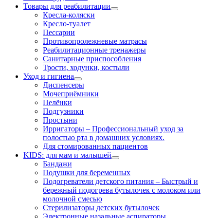
Товары для реабилитации
Кресла-коляски
Кресло-туалет
Пессарии
Противопролежневые матрасы
Реабилитационные тренажеры
Санитарные приспособления
Трости, ходунки, костыли
Уход и гигиена
Диспенсеры
Мочеприёмники
Пелёнки
Подгузники
Простыни
Ирригаторы
–
Профессиональный уход за
полостью рта в домашних условиях.
Для стомированных пациентов
KIDS: для мам и малышей
Бандажи
Подушки для беременных
Подогреватели детского питания
–
Быстрый и
бережный подогрева бутылочек с молоком или
молочной смесью
Стерилизаторы детских бутылочек
Электронные назальные аспираторы