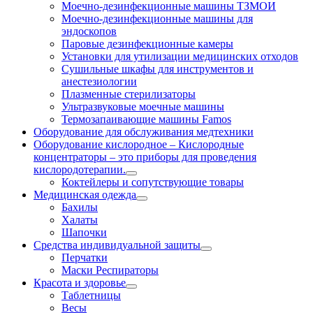
Моечно-дезинфекционные машины ТЗМОИ
Моечно-дезинфекционные машины для
эндоскопов
Паровые дезинфекционные камеры
Установки для утилизации медицинских отходов
Сушильные шкафы для инструментов и
анестезиологии
Плазменные стерилизаторы
Ультразвуковые моечные машины
Термозапаивающие машины Famos
Оборудование для обслуживания медтехники
Оборудование кислородное
–
Кислородные
концентраторы – это приборы для проведения
кислородотерапии.
Коктейлеры и сопутствующие товары
Медицинская одежда
Бахилы
Халаты
Шапочки
Средства индивидуальной защиты
Перчатки
Маски Респираторы
Красота и здоровье
Таблетницы
Весы