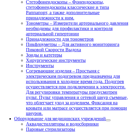
Стетофонендоскопы
–
Фонендоскопы,
стетофонендоскопы классические и типа
Раппапорт, а также дополнительные
принадлежности к ним.
Тонометры
–
Измерители артериального давления
необходимы для профилактики и контроля
артериальной гипертонии
Принадлежности для тонометров
Пикфлоуметры
–
Для активного мониторинга
Пиковой Скорости Выдоха
Зонды и катетеры
Хирургические инструменты
Инструменты
Согревающие изделия
–
Простыня с
электрическим подогревом предназначена для
использования в холодное время года. Подогрев
осуществляется при подключении к электросети.
Для регулировки температуры предусмотрен
пульт. Пульт управления и сетевой шнур съемные,
что облегчает уход за изделием. Фиксация на
кровати или матрасе осуществляется при помощи
шнуров.
Оборудование для медицинских учреждений
Аквадистилляторы и водосборники
Паровые стерилизаторы