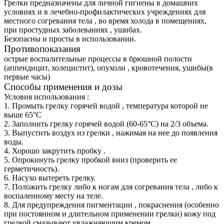
Грелки предназначены для личной гигиены в домашних
условиях и в лечебно-профилактических учреждениях для
местного согревания тела , во время холода в помещениях,
при простудных заболеваниях , ушибах.
Безопасны и просты в использовании.
Противопоказания
острые воспалительные процессы в брюшной полости
(аппендицит, холецистит), опухоли , кровотечения, ушибы(в
первые часы)
Способы применения и дозы
Условия использования :
1. Промыть грелку горячей водой , температура которой не
выше 65°С
2. Заполнить грелку горячей водой (60-65°С) на 2/3 объема.
3. Выпустить воздух из грелки , нажимая на нее до появления
воды.
4. Хорошо закрутить пробку .
5. Опрокинуть грелку пробкой вниз (проверить ее
герметичность).
6. Насухо вытереть грелку.
7. Положить грелку либо к ногам для согревания тела , либо к
воспаленному месту на теле.
8. Для предупреждения пигментации , покраснения (особенно
при постоянном и длительном применении грелки) кожу под
грелкой смазывают увлажняющим кремом.