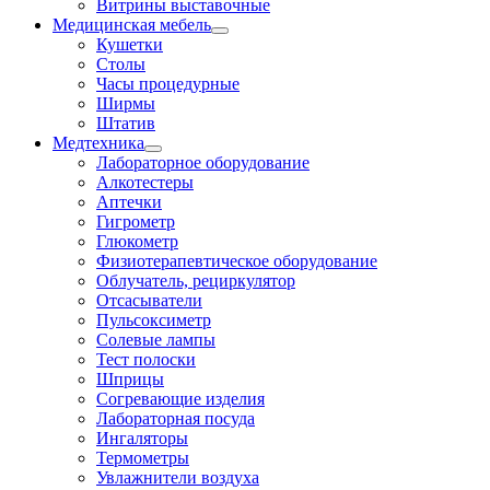
Витрины выставочные
Медицинская мебель
Кушетки
Столы
Часы процедурные
Ширмы
Штатив
Медтехника
Лабораторное оборудование
Алкотестеры
Аптечки
Гигрометр
Глюкометр
Физиотерапевтическое оборудование
Облучатель, рециркулятор
Отсасыватели
Пульсоксиметр
Солевые лампы
Тест полоски
Шприцы
Согревающие изделия
Лабораторная посуда
Ингаляторы
Термометры
Увлажнители воздуха