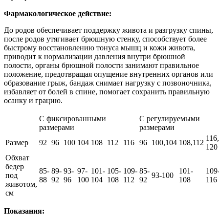
Фармакологическое действие:
До родов обеспечивает поддержку живота и разгрузку спины,
после родов утягивает брюшную стенку, способствует более
быстрому восстановлению тонуса мышц и кожи живота,
приводит к нормализации давления внутри брюшной
полости, органы брюшной полости занимают правильное
положение, предотвращая опущение внутренних органов или
образование грыж, бандаж снимает нагрузку с позвоночника,
избавляет от болей в спине, помогает сохранить правильную
осанку и грацию.
С фиксированными
С регулируемыми
размерами
размерами
116,
Размер
92
96
100
104
108
112
116
96
100,104
108,112
120
Обхват
бедер
85-
89-
93-
97-
101-
105-
109-
85-
101-
109
под
93-100
88
92
96
100
104
108
112
92
108
116
животом,
см
Показания: