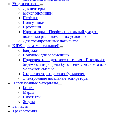
Уход и гигиена
Диспенсеры
Мочеприёмники
Пелёнки
Подгузники
Простыни
Ирригаторы
–
Профессиональный уход за
полостью рта в домашних условиях.
Для стомированных пациентов
KIDS: для мам и малышей
Бандажи
Подушки для беременных
Подогреватели детского питания
–
Быстрый и
бережный подогрева бутылочек с молоком или
молочной смесью
Стерилизаторы детских бутылочек
Электронные назальные аспираторы
Перевязочные материалы
Бинты
Марля
Пластыри
Жгуты
Запчасти
Трахеостомия