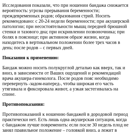
Исследования показали, что при ношении бандажа снижается
вероятность: угрозы прерывания беременности;
преждевременных родов; образования стрий. Носить
рекомендовано: с 20-24 недели беременности; при акушерской
патологии; при несостоятельности мышц передней брюшной
стенки и тазового дна; при искривлении позвоночника; при
болях в пояснице; при активном образе жизни, когда
находитесь в вертикальном положении более трех часов в
день; после родов – с первых дней.
Показания к применению:
Бандаж можно носить полукруглой деталью как вверх, так и
вниз, в зависимости от Ваших ощущений и рекомендаций
врача акушера-гинеколога. После родов пояс необходимо
перевернуть -задом-наперед-, чтобы широкая его часть
утягивала и фиксировала живот, а узкая застегивалась на
спине.
Противопоказания:
Противопоказаний к ношению бандажей в дородовой период
практически нет. Есть лишь одна акушерская ситуация, когда
с бандажом лучше повременить: если после 30 недель плод не
занял правильное положение – головкой вниз, а лежит в