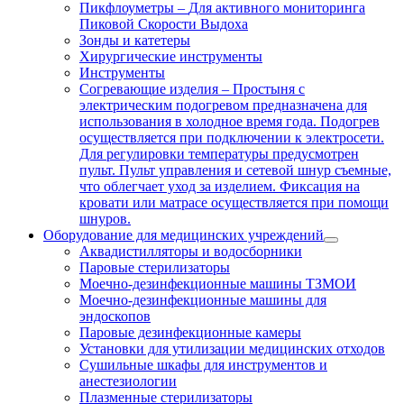
Пикфлоуметры
–
Для активного мониторинга
Пиковой Скорости Выдоха
Зонды и катетеры
Хирургические инструменты
Инструменты
Согревающие изделия
–
Простыня с
электрическим подогревом предназначена для
использования в холодное время года. Подогрев
осуществляется при подключении к электросети.
Для регулировки температуры предусмотрен
пульт. Пульт управления и сетевой шнур съемные,
что облегчает уход за изделием. Фиксация на
кровати или матрасе осуществляется при помощи
шнуров.
Оборудование для медицинских учреждений
Аквадистилляторы и водосборники
Паровые стерилизаторы
Моечно-дезинфекционные машины ТЗМОИ
Моечно-дезинфекционные машины для
эндоскопов
Паровые дезинфекционные камеры
Установки для утилизации медицинских отходов
Сушильные шкафы для инструментов и
анестезиологии
Плазменные стерилизаторы