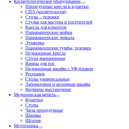
Косметологическое оборудование
Процедурные кресла и кушетки
СПА (косметология)
Столы – тележки
Стулья для мастера и посетителей
Кресла для клиентов
Парикмахерские мойки
Парикмахерские зеркала
Этажерка
Парикмахерские тумбы, тележки
Педикюрные кресла
Столы маникюрные
Ванны для ног
Педикюрные шкафы с УФ-блоком
Ресепшен
Столы универсальные
Лаборатории и архивные шкафы
Витрины выставочные
Медицинская мебель
Кушетки
Столы
Часы процедурные
Ширмы
Штатив
Медтехника