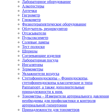
Лабораторное оборудование
Алкотестеры
Аптечки
Гигрометр
Глюкометр
Физиотерапевтическое оборудование
Облучатель, рециркулятор
Отсасыватели
Пульсоксиметр
Солевые лампы
Тест полоски
Шприцы
Согревающие изделия
Лабораторная посуда
Ингаляторы
Термометры
Увлажнители воздуха
Стетофонендоскопы
–
Фонендоскопы,
стетофонендоскопы классические и типа
Раппапорт, а также дополнительные
принадлежности к ним.
Тонометры
–
Измерители артериального давления
необходимы для профилактики и контроля
артериальной гипертонии
Принадлежности для тонометров