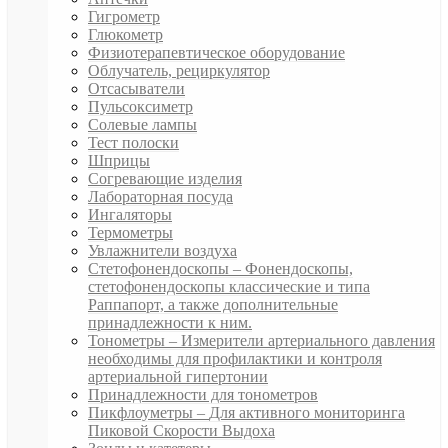
Гигрометр
Глюкометр
Физиотерапевтическое оборудование
Облучатель, рециркулятор
Отсасыватели
Пульсоксиметр
Солевые лампы
Тест полоски
Шприцы
Согревающие изделия
Лабораторная посуда
Ингаляторы
Термометры
Увлажнители воздуха
Стетофонендоскопы
–
Фонендоскопы,
стетофонендоскопы классические и типа
Раппапорт, а также дополнительные
принадлежности к ним.
Тонометры
–
Измерители артериального давления
необходимы для профилактики и контроля
артериальной гипертонии
Принадлежности для тонометров
Пикфлоуметры
–
Для активного мониторинга
Пиковой Скорости Выдоха