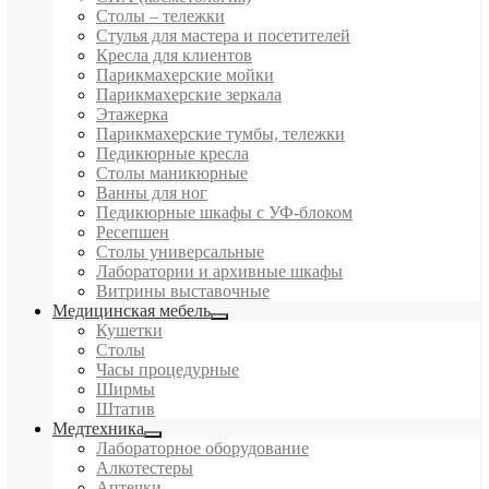
Столы – тележки
Стулья для мастера и посетителей
Кресла для клиентов
Парикмахерские мойки
Парикмахерские зеркала
Этажерка
Парикмахерские тумбы, тележки
Педикюрные кресла
Столы маникюрные
Ванны для ног
Педикюрные шкафы с УФ-блоком
Ресепшен
Столы универсальные
Лаборатории и архивные шкафы
Витрины выставочные
Медицинская мебель
Кушетки
Столы
Часы процедурные
Ширмы
Штатив
Медтехника
Лабораторное оборудование
Алкотестеры
Аптечки