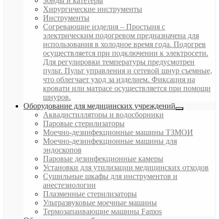
Зонды и катетеры
Хирургические инструменты
Инструменты
Согревающие изделия
–
Простыня с
электрическим подогревом предназначена для
использования в холодное время года. Подогрев
осуществляется при подключении к электросети.
Для регулировки температуры предусмотрен
пульт. Пульт управления и сетевой шнур съемные,
что облегчает уход за изделием. Фиксация на
кровати или матрасе осуществляется при помощи
шнуров.
Оборудование для медицинских учреждений
Аквадистилляторы и водосборники
Паровые стерилизаторы
Моечно-дезинфекционные машины ТЗМОИ
Моечно-дезинфекционные машины для
эндоскопов
Паровые дезинфекционные камеры
Установки для утилизации медицинских отходов
Сушильные шкафы для инструментов и
анестезиологии
Плазменные стерилизаторы
Ультразвуковые моечные машины
Термозапаивающие машины Famos