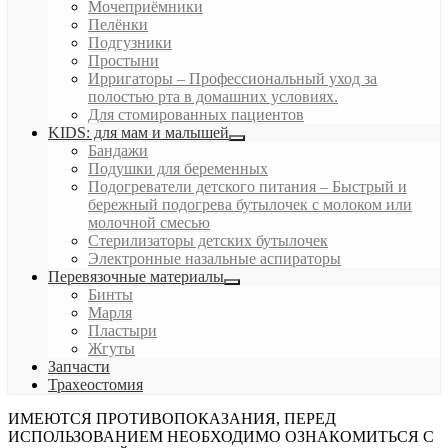
Мочеприёмники
Пелёнки
Подгузники
Простыни
Ирригаторы
–
Профессиональный уход за
полостью рта в домашних условиях.
Для стомированных пациентов
KIDS: для мам и малышей
Бандажи
Подушки для беременных
Подогреватели детского питания
–
Быстрый и
бережный подогрева бутылочек с молоком или
молочной смесью
Стерилизаторы детских бутылочек
Электронные назальные аспираторы
Перевязочные материалы
Бинты
Марля
Пластыри
Жгуты
Запчасти
Трахеостомия
ИМЕЮТСЯ ПРОТИВОПОКАЗАНИЯ, ПЕРЕД
ИСПОЛЬЗОВАНИЕМ НЕОБХОДИМО ОЗНАКОМИТЬСЯ С