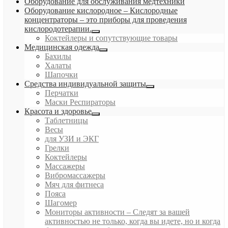
Оборудование для обслуживания медтехники
Оборудование кислородное
–
Кислородные
концентраторы – это приборы для проведения
кислородотерапии.
Коктейлеры и сопутствующие товары
Медицинская одежда
Бахилы
Халаты
Шапочки
Средства индивидуальной защиты
Перчатки
Маски Респираторы
Красота и здоровье
Таблетницы
Весы
для УЗИ и ЭКГ
Грелки
Коктейлеры
Массажеры
Вибромассажеры
Мяч для фитнеса
Пояса
Шагомер
Мониторы активности
–
Следят за вашей
активностью не только, когда вы идете, но и когда