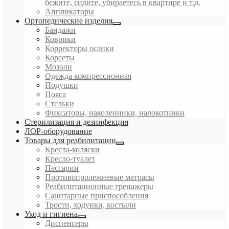
бежите, сидите, убираетесь в квартире и т.д.
Аппликаторы
Ортопедические изделия
Бандажи
Коврики
Корректоры осанки
Корсеты
Мозоли
Одежда компрессионная
Подушки
Пояса
Стельки
Фиксаторы, наколенники, налокотники
Стерилизация и дезинфекция
ЛОР-оборудование
Товары для реабилитации
Кресла-коляски
Кресло-туалет
Пессарии
Противопролежневые матрасы
Реабилитационные тренажеры
Санитарные приспособления
Трости, ходунки, костыли
Уход и гигиена
Диспенсеры