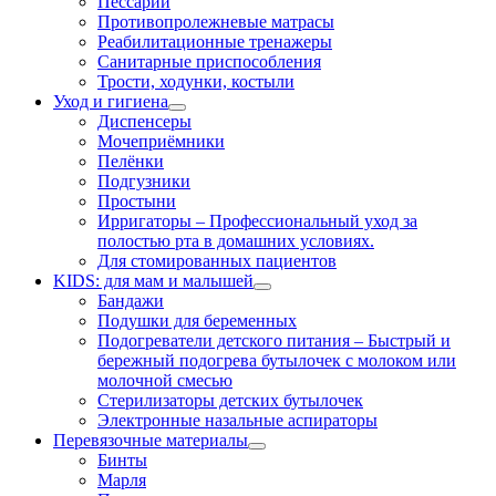
Пессарии
Противопролежневые матрасы
Реабилитационные тренажеры
Санитарные приспособления
Трости, ходунки, костыли
Уход и гигиена
Диспенсеры
Мочеприёмники
Пелёнки
Подгузники
Простыни
Ирригаторы
–
Профессиональный уход за
полостью рта в домашних условиях.
Для стомированных пациентов
KIDS: для мам и малышей
Бандажи
Подушки для беременных
Подогреватели детского питания
–
Быстрый и
бережный подогрева бутылочек с молоком или
молочной смесью
Стерилизаторы детских бутылочек
Электронные назальные аспираторы
Перевязочные материалы
Бинты
Марля