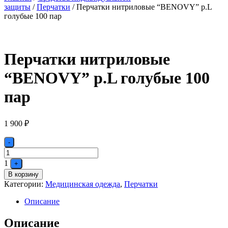
защиты
/
Перчатки
/ Перчатки нитриловые “BENOVY” р.L
голубые 100 пар
Перчатки нитриловые
“BENOVY” р.L голубые 100
пар
1 900
₽
Quantity
-
1
+
В корзину
Категории:
Медицинская одежда
,
Перчатки
Описание
Описание