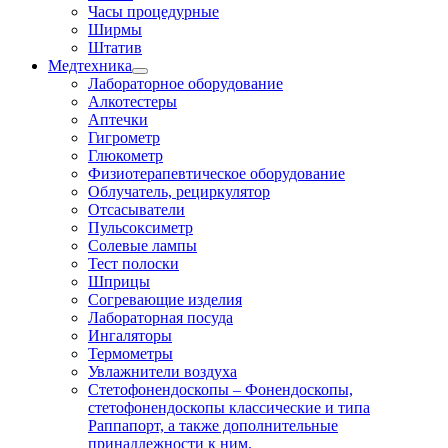
Часы процедурные
Ширмы
Штатив
Медтехника
Лабораторное оборудование
Алкотестеры
Аптечки
Гигрометр
Глюкометр
Физиотерапевтическое оборудование
Облучатель, рециркулятор
Отсасыватели
Пульсоксиметр
Солевые лампы
Тест полоски
Шприцы
Согревающие изделия
Лабораторная посуда
Ингаляторы
Термометры
Увлажнители воздуха
Стетофонендоскопы
–
Фонендоскопы,
стетофонендоскопы классические и типа
Раппапорт, а также дополнительные
принадлежности к ним.