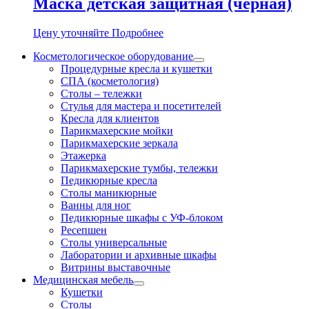
Маска детская защитная (чёрная)
Цену уточняйте
Подробнее
Косметологическое оборудование
Процедурные кресла и кушетки
СПА (косметология)
Столы – тележки
Стулья для мастера и посетителей
Кресла для клиентов
Парикмахерские мойки
Парикмахерские зеркала
Этажерка
Парикмахерские тумбы, тележки
Педикюрные кресла
Столы маникюрные
Ванны для ног
Педикюрные шкафы с УФ-блоком
Ресепшен
Столы универсальные
Лаборатории и архивные шкафы
Витрины выставочные
Медицинская мебель
Кушетки
Столы