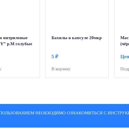
и нитриловые
Бахилы в капсуле 20мкр
Мас
” р.M голубые
(чёр
5
₽
Цен
у
В корзину
Под
ПОЛЬЗОВАНИЕМ НЕОБХОДИМО ОЗНАКОМИТЬСЯ С ИНСТРУКЦ