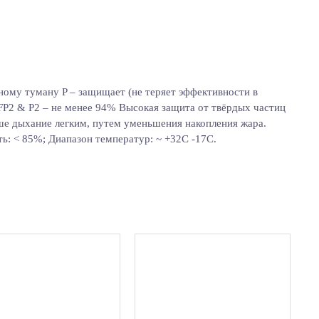
ному туману P – защищает (не теряет эффективности в
FFP2 & P2 – не менее 94% Высокая защита от твёрдых частиц
аше дыхание легким, путем уменьшения накопления жара.
ть: < 85%; Диапазон температур: ~ +32C -17C.