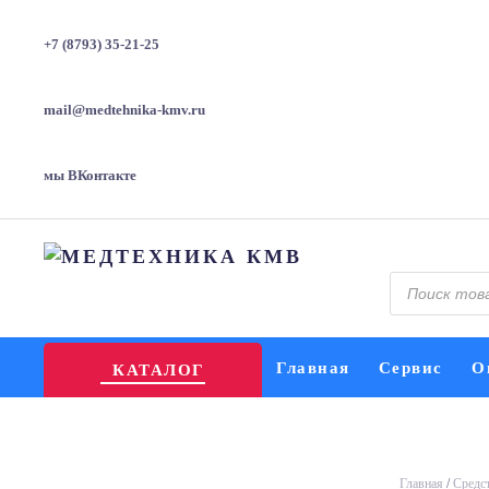
+7 (8793) 35-21-25
mail@medtehnika-kmv.ru
мы ВКонтакте
Поиск
товаров
Главная
Сервис
О
КАТАЛОГ
Главная
/
Средс