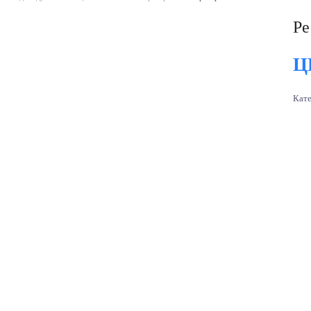
Ре
Ц
Кат