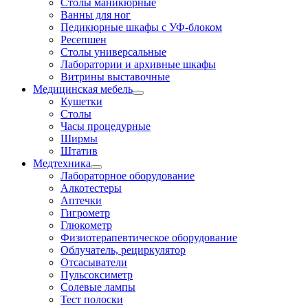
Столы маникюрные
Ванны для ног
Педикюрные шкафы с УФ-блоком
Ресепшен
Столы универсальные
Лаборатории и архивные шкафы
Витрины выставочные
Медицинская мебель
Кушетки
Столы
Часы процедурные
Ширмы
Штатив
Медтехника
Лабораторное оборудование
Алкотестеры
Аптечки
Гигрометр
Глюкометр
Физиотерапевтическое оборудование
Облучатель, рециркулятор
Отсасыватели
Пульсоксиметр
Солевые лампы
Тест полоски