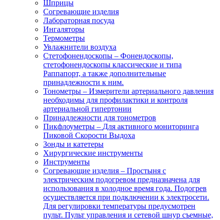
Шприцы
Согревающие изделия
Лабораторная посуда
Ингаляторы
Термометры
Увлажнители воздуха
Стетофонендоскопы
–
Фонендоскопы,
стетофонендоскопы классические и типа
Раппапорт, а также дополнительные
принадлежности к ним.
Тонометры
–
Измерители артериального давления
необходимы для профилактики и контроля
артериальной гипертонии
Принадлежности для тонометров
Пикфлоуметры
–
Для активного мониторинга
Пиковой Скорости Выдоха
Зонды и катетеры
Хирургические инструменты
Инструменты
Согревающие изделия
–
Простыня с
электрическим подогревом предназначена для
использования в холодное время года. Подогрев
осуществляется при подключении к электросети.
Для регулировки температуры предусмотрен
пульт. Пульт управления и сетевой шнур съемные,