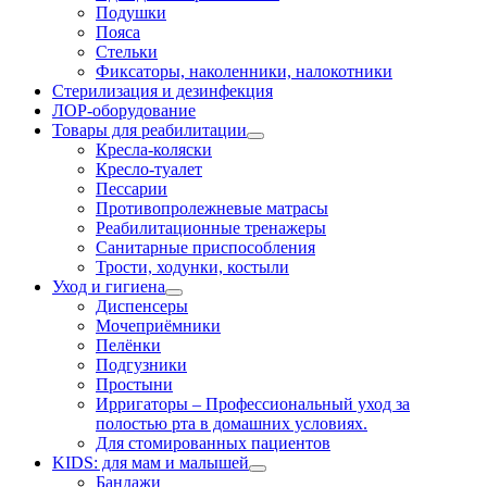
Подушки
Пояса
Стельки
Фиксаторы, наколенники, налокотники
Стерилизация и дезинфекция
ЛОР-оборудование
Товары для реабилитации
Кресла-коляски
Кресло-туалет
Пессарии
Противопролежневые матрасы
Реабилитационные тренажеры
Санитарные приспособления
Трости, ходунки, костыли
Уход и гигиена
Диспенсеры
Мочеприёмники
Пелёнки
Подгузники
Простыни
Ирригаторы
–
Профессиональный уход за
полостью рта в домашних условиях.
Для стомированных пациентов
KIDS: для мам и малышей
Бандажи