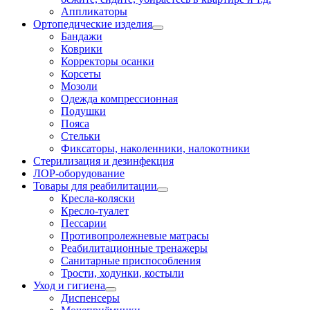
Аппликаторы
Ортопедические изделия
Бандажи
Коврики
Корректоры осанки
Корсеты
Мозоли
Одежда компрессионная
Подушки
Пояса
Стельки
Фиксаторы, наколенники, налокотники
Стерилизация и дезинфекция
ЛОР-оборудование
Товары для реабилитации
Кресла-коляски
Кресло-туалет
Пессарии
Противопролежневые матрасы
Реабилитационные тренажеры
Санитарные приспособления
Трости, ходунки, костыли
Уход и гигиена
Диспенсеры