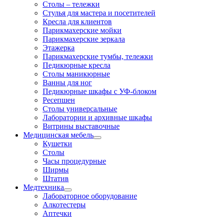
Столы – тележки
Стулья для мастера и посетителей
Кресла для клиентов
Парикмахерские мойки
Парикмахерские зеркала
Этажерка
Парикмахерские тумбы, тележки
Педикюрные кресла
Столы маникюрные
Ванны для ног
Педикюрные шкафы с УФ-блоком
Ресепшен
Столы универсальные
Лаборатории и архивные шкафы
Витрины выставочные
Медицинская мебель
Кушетки
Столы
Часы процедурные
Ширмы
Штатив
Медтехника
Лабораторное оборудование
Алкотестеры
Аптечки