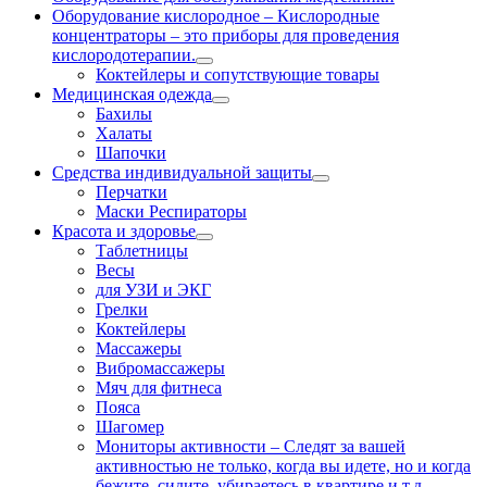
Оборудование кислородное
–
Кислородные
концентраторы – это приборы для проведения
кислородотерапии.
Коктейлеры и сопутствующие товары
Медицинская одежда
Бахилы
Халаты
Шапочки
Средства индивидуальной защиты
Перчатки
Маски Респираторы
Красота и здоровье
Таблетницы
Весы
для УЗИ и ЭКГ
Грелки
Коктейлеры
Массажеры
Вибромассажеры
Мяч для фитнеса
Пояса
Шагомер
Мониторы активности
–
Следят за вашей
активностью не только, когда вы идете, но и когда
бежите, сидите, убираетесь в квартире и т.д.