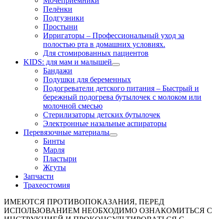
Мочеприёмники
Пелёнки
Подгузники
Простыни
Ирригаторы
–
Профессиональный уход за
полостью рта в домашних условиях.
Для стомированных пациентов
KIDS: для мам и малышей
Бандажи
Подушки для беременных
Подогреватели детского питания
–
Быстрый и
бережный подогрева бутылочек с молоком или
молочной смесью
Стерилизаторы детских бутылочек
Электронные назальные аспираторы
Перевязочные материалы
Бинты
Марля
Пластыри
Жгуты
Запчасти
Трахеостомия
ИМЕЮТСЯ ПРОТИВОПОКАЗАНИЯ, ПЕРЕД
ИСПОЛЬЗОВАНИЕМ НЕОБХОДИМО ОЗНАКОМИТЬСЯ С