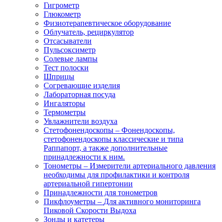
Гигрометр
Глюкометр
Физиотерапевтическое оборудование
Облучатель, рециркулятор
Отсасыватели
Пульсоксиметр
Солевые лампы
Тест полоски
Шприцы
Согревающие изделия
Лабораторная посуда
Ингаляторы
Термометры
Увлажнители воздуха
Стетофонендоскопы
–
Фонендоскопы,
стетофонендоскопы классические и типа
Раппапорт, а также дополнительные
принадлежности к ним.
Тонометры
–
Измерители артериального давления
необходимы для профилактики и контроля
артериальной гипертонии
Принадлежности для тонометров
Пикфлоуметры
–
Для активного мониторинга
Пиковой Скорости Выдоха
Зонды и катетеры