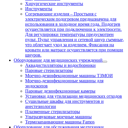
Хирургические инструменты
Инструменты
Согревающие изделия
–
Простыня с
электрическим подогревом предназначена для
использования в холодное время года. Подогрев
осуществляется при подключении к электросети.
Для регулировки температуры предусмотрен
пульт. Пульт управления и сетевой шнур съемные,
что облегчает уход за изделием. Фиксация на
кровати или матрасе осуществляется при помощи
шнуров.
Оборудование для медицинских учреждений
Аквадистилляторы и водосборники
Паровые стерилизаторы
Моечно-дезинфекционные машины ТЗМОИ
Моечно-дезинфекционные машины для
эндоскопов
Паровые дезинфекционные камеры
Установки для утилизации медицинских отходов
Сушильные шкафы для инструментов и
анестезиологии
Плазменные стерилизаторы
Ультразвуковые моечные машины
Термозапаивающие машины Famos
Оборудование для обслуживания медтехники