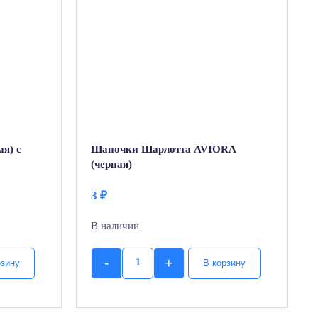
я) с
Шапочки Шарлотта AVIORA
(черная)
3
₽
В наличии
-
+
рзину
В корзину
Quantity