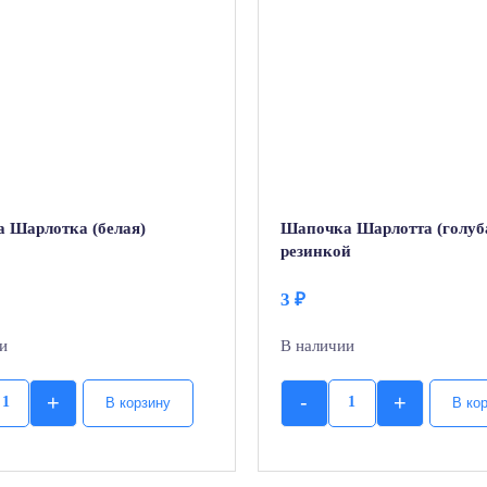
 Шарлотка (белая)
Шапочка Шарлотта (голуба
резинкой
3
₽
и
В наличии
+
-
+
В корзину
В ко
Quantity
Quantity