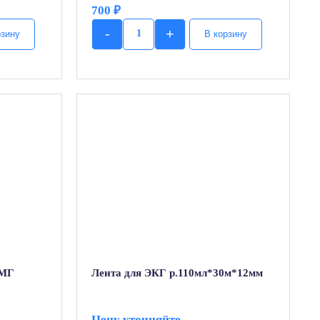
700
₽
-
+
рзину
В корзину
Quantity
ЭМГ
Лента для ЭКГ р.110мл*30м*12мм
Цену уточняйте