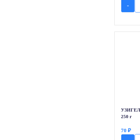
-
УЗИГЕ
250 г
70
₽