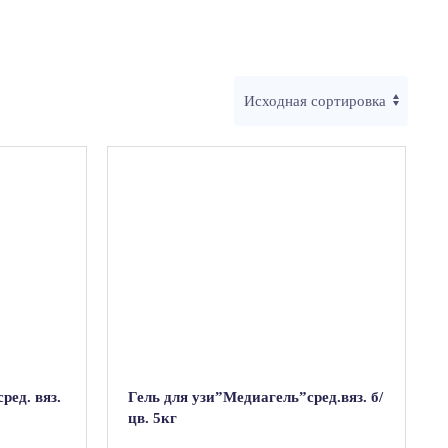
ред. вяз.
Гель для узи”Медиагель”сред.вяз. б/
цв. 5кг