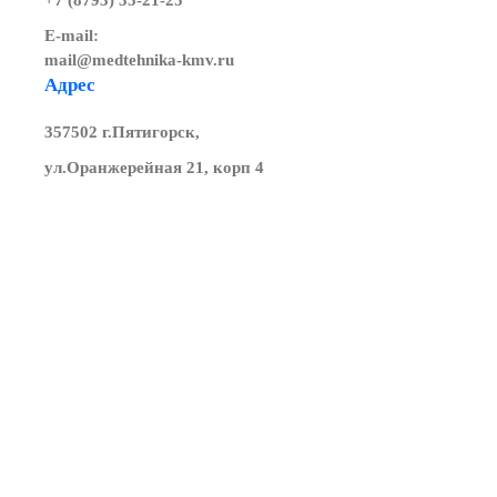
+7 (8793) 35-21-25
E-mail:
mail@medtehnika-kmv.ru
Адрес
357502 г.Пятигорск,
ул.Оранжерейная 21, корп 4