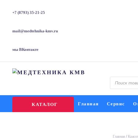
+7 (8793) 35-21-25
mail@medtehnika-kmv.ru
мы ВКонтакте
Поиск
товаров
Главная
Сервис
О
КАТАЛОГ
Главная
/
Красот