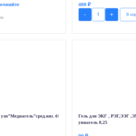
точняйте
480
₽
-
+
В ко
ее
Quantity
 узи”Медиагель”сред.вяз. б/
Гель для ЭКГ , РЭГ,ЭЭГ ,
униагель 0,25
90
₽