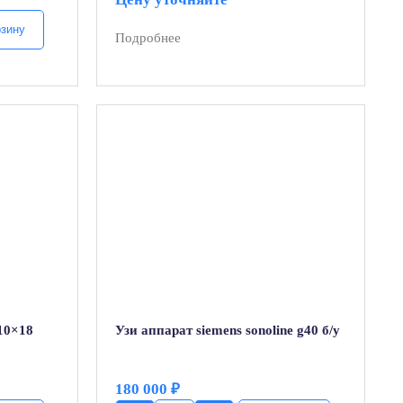
рзину
Подробнее
10×18
Узи аппарат siemens sonoline g40 б/у
180 000
₽