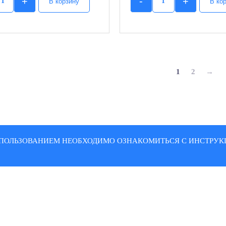
+
-
+
В корзину
В ко
Quantity
Quantity
1
2
→
ПОЛЬЗОВАНИЕМ НЕОБХОДИМО ОЗНАКОМИТЬСЯ С ИНСТРУКЦ