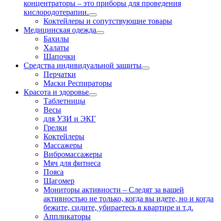
концентраторы – это приборы для проведения
кислородотерапии.
Коктейлеры и сопутствующие товары
Медицинская одежда
Бахилы
Халаты
Шапочки
Средства индивидуальной защиты
Перчатки
Маски Респираторы
Красота и здоровье
Таблетницы
Весы
для УЗИ и ЭКГ
Грелки
Коктейлеры
Массажеры
Вибромассажеры
Мяч для фитнеса
Пояса
Шагомер
Мониторы активности
–
Следят за вашей
активностью не только, когда вы идете, но и когда
бежите, сидите, убираетесь в квартире и т.д.
Аппликаторы