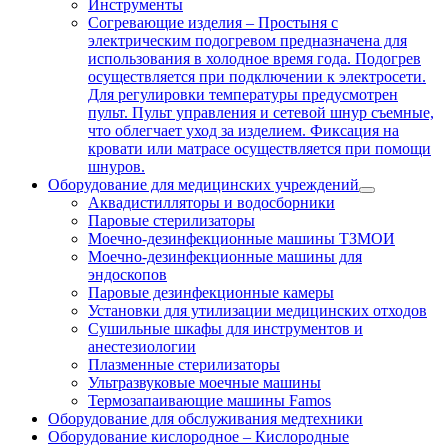
Инструменты
Согревающие изделия
–
Простыня с
электрическим подогревом предназначена для
использования в холодное время года. Подогрев
осуществляется при подключении к электросети.
Для регулировки температуры предусмотрен
пульт. Пульт управления и сетевой шнур съемные,
что облегчает уход за изделием. Фиксация на
кровати или матрасе осуществляется при помощи
шнуров.
Оборудование для медицинских учреждений
Аквадистилляторы и водосборники
Паровые стерилизаторы
Моечно-дезинфекционные машины ТЗМОИ
Моечно-дезинфекционные машины для
эндоскопов
Паровые дезинфекционные камеры
Установки для утилизации медицинских отходов
Сушильные шкафы для инструментов и
анестезиологии
Плазменные стерилизаторы
Ультразвуковые моечные машины
Термозапаивающие машины Famos
Оборудование для обслуживания медтехники
Оборудование кислородное
–
Кислородные