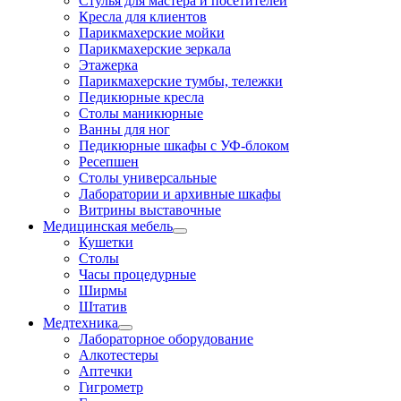
Стулья для мастера и посетителей
Кресла для клиентов
Парикмахерские мойки
Парикмахерские зеркала
Этажерка
Парикмахерские тумбы, тележки
Педикюрные кресла
Столы маникюрные
Ванны для ног
Педикюрные шкафы с УФ-блоком
Ресепшен
Столы универсальные
Лаборатории и архивные шкафы
Витрины выставочные
Медицинская мебель
Кушетки
Столы
Часы процедурные
Ширмы
Штатив
Медтехника
Лабораторное оборудование
Алкотестеры
Аптечки
Гигрометр