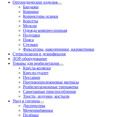
Ортопедические изделия
Бандажи
Коврики
Корректоры осанки
Корсеты
Мозоли
Одежда компрессионная
Подушки
Пояса
Стельки
Фиксаторы, наколенники, налокотники
Стерилизация и дезинфекция
ЛОР-оборудование
Товары для реабилитации
Кресла-коляски
Кресло-туалет
Пессарии
Противопролежневые матрасы
Реабилитационные тренажеры
Санитарные приспособления
Трости, ходунки, костыли
Уход и гигиена
Диспенсеры
Мочеприёмники
Пелёнки