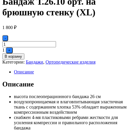
Бандаж Т.26.10 орт. на
брюшную стенку (XL)
1 800
₽
Quantity
-
1
+
В корзину
Категории:
Бандажи
,
Ортопедические изделия
Описание
Описание
высота послеоперационного бандажа 26 см
воздухопроницаемая и влаговпитывающая эластичная
ткань с содержанием хлопка 53% обладает выраженным
компрессионным воздействием
снабжен 4-мя пластиковыми ребрами жесткости для
усиления компрессии и правильного расположения
бандажа