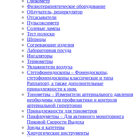
Глюкометр
Физиотерапевтическое оборудование
Облучатель, рециркулятор
Отсасыватели
Пульсоксиметр
Солевые лампы
Тест полоски
Шприцы
Согревающие изделия
Лабораторная посуда
Ингаляторы
Термометры
Увлажнители воздуха
Стетофонендоскопы
–
Фонендоскопы,
стетофонендоскопы классические и типа
Раппапорт, а также дополнительные
принадлежности к ним.
Тонометры
–
Измерители артериального давления
необходимы для профилактики и контроля
артериальной гипертонии
Принадлежности для тонометров
Пикфлоуметры
–
Для активного мониторинга
Пиковой Скорости Выдоха
Зонды и катетеры
Хирургические инструменты