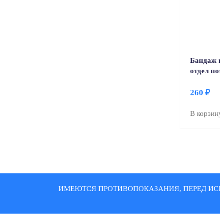
Бандаж 
отдел п
груднич
ТВ-001 (
260
₽
черный
В корзин
ИМЕЮТСЯ ПРОТИВОПОКАЗАНИЯ, ПЕРЕД ИС