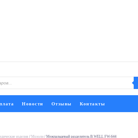
плата
Новости
Отзывы
Контакты
едические изделия
/
Мозоли
/ Межпальцевый разделитель B.WELL FW-644