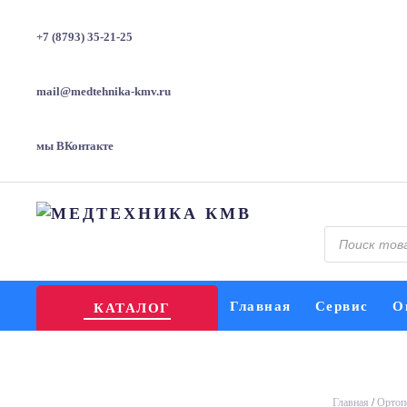
+7 (8793) 35-21-25
mail@medtehnika-kmv.ru
мы ВКонтакте
Поиск
товаров
Главная
Сервис
О
КАТАЛОГ
Главная
/
Ортоп