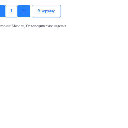
+
В корзину
Quantity
егории:
Мозоли
,
Ортопедические изделия