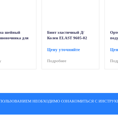
на шейный
Бинт эластичный Д/
Орт
озвоночника для
Колен ELAST 9605-02
поду
ков “Тривес”
5.0-36см)
Цену уточняйте
Цен
у
Подробнее
Под
ПОЛЬЗОВАНИЕМ НЕОБХОДИМО ОЗНАКОМИТЬСЯ С ИНСТРУКЦ