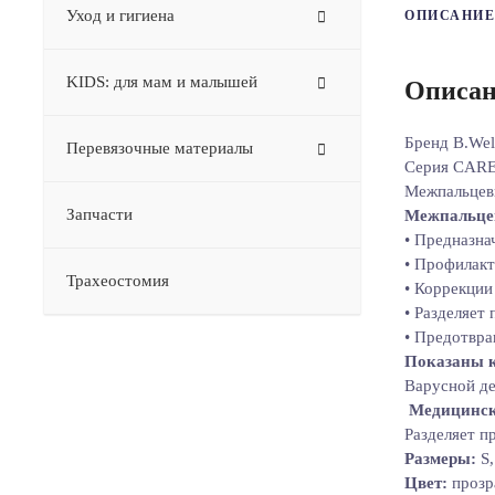
Уход и гигиена
ОПИСАНИЕ
KIDS: для мам и малышей
Описан
Бренд B.Wel
Перевязочные материалы
Серия CARE 
Межпальцевы
Запчасти
Межпальцев
• Предназна
• Профилакт
Трахеостомия
• Коррекции
• Разделяет
• Предотвра
Показаны к
Варусной де
Медицинск
Разделяет п
Размеры:
S,
Цвет:
прозр