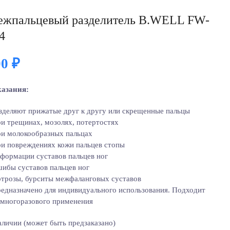
жпальцевый разделитель B.WELL FW-
4
00
₽
азания:
азделяют прижатые друг к другу или скрещенные пальцы
ри трещинах, мозолях, потертостях
ри молокообразных пальцах
ри повреждениях кожи пальцев стопы
еформации суставов пальцев ног
шибы суставов пальцев ног
ртрозы, бурситы межфаланговых суставов
редназначено для индивидуального использования. Подходит
 многоразового применения
аличии (может быть предзаказано)