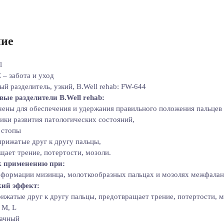
ие
l
– забота и уход
й разделитель, узкий, B.Well rehab: FW-644
ые разделители B.Well rehab:
чены для обеспечения и удержания правильного положения пальцев
ики развития патологических состояний,
 стопы
 прижатые друг к другу пальцы,
щает трение, потертости, мозоли.
 применению при:
формации мизинца, молоткообразных пальцах и мозолях межфалан
ий эффект:
рижатые друг к другу пальцы, предотвращает трение, потертости, м
 M, L
ачный