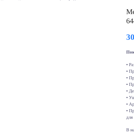
Ме
64
3
Пок
• Р
• П
• П
• П
• Д
• У
• А
• П
для
В н