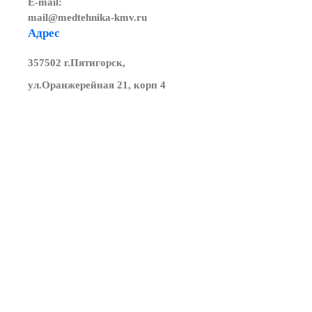
E-mail:
mail@medtehnika-kmv.ru
Адрес
357502 г.Пятигорск,
ул.Оранжерейная 21, корп 4