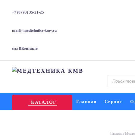
+7 (8793) 35-21-25
mail@medtehnika-kmv.ru
мы ВКонтакте
Поиск
товаров
Главная
Сервис
О
КАТАЛОГ
Главная
/
Медте