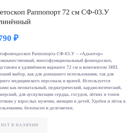
етоскоп Раппопорт 72 см СФ-03.У
линённый
 790
₽
тофонендоскоп Раппопорта СФ-03.У – «Адъютор»
ококачественный, многофункциональный фонендоскоп,
дставлен в удлинённом варианте 72 см и комплектом ЗИП.
оший выбор, как для домашнего использования, так для
днего медицинского персонала и врачей. Используется
чами как неонатальный, педиатрический, кардиологический,
шерский, для аускультации сердца, сосудов, лёгких и тонов
откова у взрослых мужчин, женщин и детей. Удобен и лёгок в
ользовании, безопасен и долговечен.
НЕТ В НАЛИЧИИ