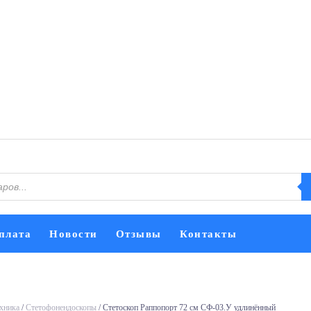
плата
Новости
Отзывы
Контакты
хника
/
Стетофонендоскопы
/ Стетоскоп Раппопорт 72 см СФ-03.У удлинённый