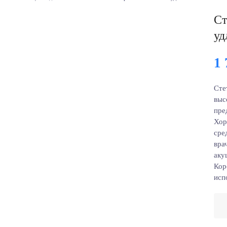
Ст
уд
1
Сте
выс
пре
Хор
сре
вра
аку
Кор
исп