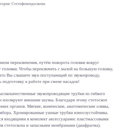
егория:
Стетофонендоскопы
анизм переключения, путём поворота головки вокруг
у головки. Чтобы переключить с малой на большую головку,
 что Вы слышите звук поступающий по звукопроводу,
ь подготовку к работе при смене насадок!
ысококачественные звукопроводящие трубки из гибкого
 и изолируют внешние шумы. Благодаря этому стетоскоп
нних органов. Мягкие, конические, анатомические оливы,
рибора. Хромированные ушные трубки износоустойчивы.
ся входящими в комплект аксессуарами: пластмассовыми
ля стетоскопа и запасными мембранами (диафрагма).