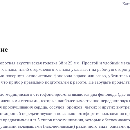
Кат
ие
оротная акустическая головка 38 и 25 мм. Простой и удобный мех
 клапана, изгиб стержневого клапана указывает на рабочую сторон
мо повернуть относительно фоновода вправо или влево, убедитесь
что прибор правильно подготовлен к работе. Не забудьте проделат
ю медицинского стетофонендоскопа являются два фоновода (две в
усиленными стенками, которые наиболее качественно передают звук
я прослушивания сердца, сосудов, бронхов, лёгких и других внутре
т хорошей передаче звуков и повышают комфорт использования п
 предназначен для 5 типов прослушивания, которые обеспечивают
 ушными вкладышами (наконечниками) различного вида, оливами д