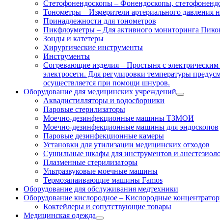
Стетофонендоскопы
–
Фонендоскопы, стетофонендо
Тонометры
–
Измерители артериального давления 
Принадлежности для тонометров
Пикфлоуметры
–
Для активного мониторинга Пико
Зонды и катетеры
Хирургические инструменты
Инструменты
Согревающие изделия
–
Простыня с электрическим 
электросети. Для регулировки температуры предусмо
осуществляется при помощи шнуров.
Оборудование для медицинских учреждений
Аквадистилляторы и водосборники
Паровые стерилизаторы
Моечно-дезинфекционные машины ТЗМОИ
Моечно-дезинфекционные машины для эндоскопов
Паровые дезинфекционные камеры
Установки для утилизации медицинских отходов
Сушильные шкафы для инструментов и анестезиол
Плазменные стерилизаторы
Ультразвуковые моечные машины
Термозапаивающие машины Famos
Оборудование для обслуживания медтехники
Оборудование кислородное
–
Кислородные концентраторы
Коктейлеры и сопутствующие товары
Медицинская одежда