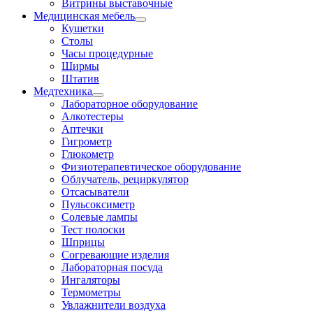
Витрины выставочные
Медицинская мебель
Кушетки
Столы
Часы процедурные
Ширмы
Штатив
Медтехника
Лабораторное оборудование
Алкотестеры
Аптечки
Гигрометр
Глюкометр
Физиотерапевтическое оборудование
Облучатель, рециркулятор
Отсасыватели
Пульсоксиметр
Солевые лампы
Тест полоски
Шприцы
Согревающие изделия
Лабораторная посуда
Ингаляторы
Термометры
Увлажнители воздуха