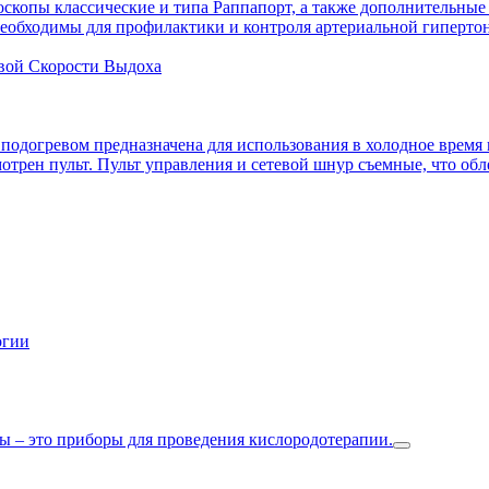
скопы классические и типа Раппапорт, а также дополнительные
необходимы для профилактики и контроля артериальной гиперто
вой Скорости Выдоха
подогревом предназначена для использования в холодное время
трен пульт. Пульт управления и сетевой шнур съемные, что обле
огии
 – это приборы для проведения кислородотерапии.