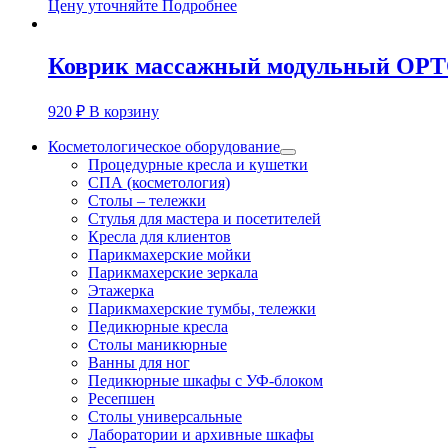
Цену уточняйте
Подробнее
Коврик массажный модульный ОР
920
₽
В корзину
Косметологическое оборудование
Процедурные кресла и кушетки
СПА (косметология)
Столы – тележки
Стулья для мастера и посетителей
Кресла для клиентов
Парикмахерские мойки
Парикмахерские зеркала
Этажерка
Парикмахерские тумбы, тележки
Педикюрные кресла
Столы маникюрные
Ванны для ног
Педикюрные шкафы с УФ-блоком
Ресепшен
Столы универсальные
Лаборатории и архивные шкафы