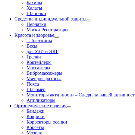
Бахилы
Халаты
Шапочки
Средства индивидуальной защиты
Перчатки
Маски Респираторы
Красота и здоровье
Таблетницы
Весы
для УЗИ и ЭКГ
Грелки
Коктейлеры
Массажеры
Вибромассажеры
Мяч для фитнеса
Пояса
Шагомер
Мониторы активности
–
Следят за вашей активность
Аппликаторы
Ортопедические изделия
Бандажи
Коврики
Корректоры осанки
Корсеты
Мозоли