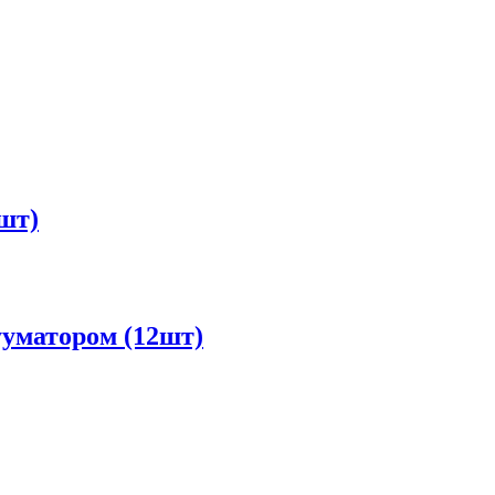
шт)
уматором (12шт)