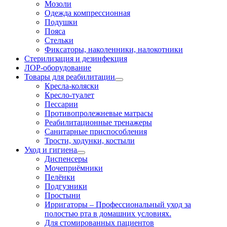
Мозоли
Одежда компрессионная
Подушки
Пояса
Стельки
Фиксаторы, наколенники, налокотники
Стерилизация и дезинфекция
ЛОР-оборудование
Товары для реабилитации
Кресла-коляски
Кресло-туалет
Пессарии
Противопролежневые матрасы
Реабилитационные тренажеры
Санитарные приспособления
Трости, ходунки, костыли
Уход и гигиена
Диспенсеры
Мочеприёмники
Пелёнки
Подгузники
Простыни
Ирригаторы
–
Профессиональный уход за
полостью рта в домашних условиях.
Для стомированных пациентов