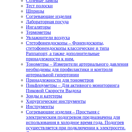
Солевые лампы
Тест полоски
Шприцы
Согревающие изделия
Лабораторная посуда
Ингаляторы
Термометры
Увлажнители воздуха
Стетофонендоскопы
–
Фонендоскопы,
стетофонендоскопы классические и типа
Раппапорт, а также дополнительные
принадлежности к ним.
Тонометры
–
Измерители артериального давления
необходимы для профилактики и контроля
артериальной гипертонии
Принадлежности для тонометров
Пикфлоуметры
–
Для активного мониторинга
Пиковой Скорости Выдоха
Зонды и катетеры
Хирургические инструменты
Инструменты
Согревающие изделия
–
Простыня с
электрическим подогревом предназначена для
использования в холодное время года. Подогрев
осуществляется при подключении к электросети.