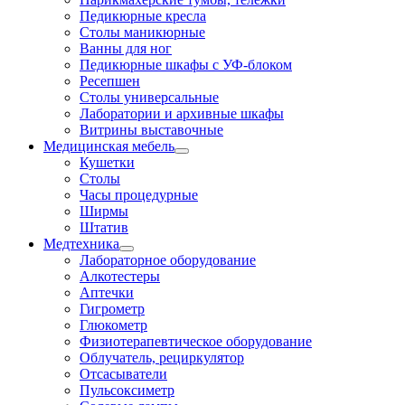
Педикюрные кресла
Столы маникюрные
Ванны для ног
Педикюрные шкафы с УФ-блоком
Ресепшен
Столы универсальные
Лаборатории и архивные шкафы
Витрины выставочные
Медицинская мебель
Кушетки
Столы
Часы процедурные
Ширмы
Штатив
Медтехника
Лабораторное оборудование
Алкотестеры
Аптечки
Гигрометр
Глюкометр
Физиотерапевтическое оборудование
Облучатель, рециркулятор
Отсасыватели
Пульсоксиметр