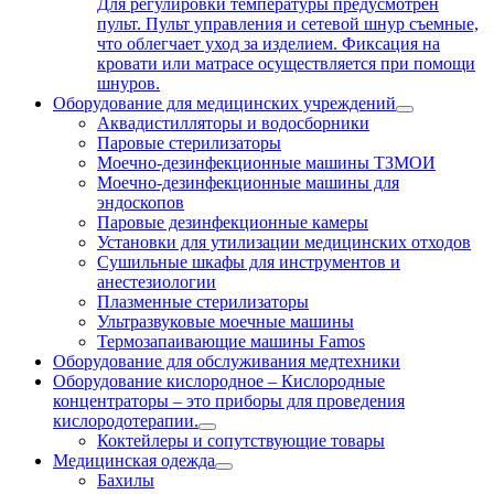
Для регулировки температуры предусмотрен
пульт. Пульт управления и сетевой шнур съемные,
что облегчает уход за изделием. Фиксация на
кровати или матрасе осуществляется при помощи
шнуров.
Оборудование для медицинских учреждений
Аквадистилляторы и водосборники
Паровые стерилизаторы
Моечно-дезинфекционные машины ТЗМОИ
Моечно-дезинфекционные машины для
эндоскопов
Паровые дезинфекционные камеры
Установки для утилизации медицинских отходов
Сушильные шкафы для инструментов и
анестезиологии
Плазменные стерилизаторы
Ультразвуковые моечные машины
Термозапаивающие машины Famos
Оборудование для обслуживания медтехники
Оборудование кислородное
–
Кислородные
концентраторы – это приборы для проведения
кислородотерапии.
Коктейлеры и сопутствующие товары
Медицинская одежда
Бахилы