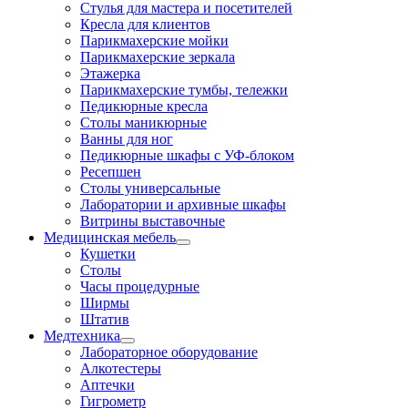
Стулья для мастера и посетителей
Кресла для клиентов
Парикмахерские мойки
Парикмахерские зеркала
Этажерка
Парикмахерские тумбы, тележки
Педикюрные кресла
Столы маникюрные
Ванны для ног
Педикюрные шкафы с УФ-блоком
Ресепшен
Столы универсальные
Лаборатории и архивные шкафы
Витрины выставочные
Медицинская мебель
Кушетки
Столы
Часы процедурные
Ширмы
Штатив
Медтехника
Лабораторное оборудование
Алкотестеры
Аптечки
Гигрометр