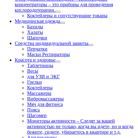
концентраторы – это приборы для проведения
кислородотерапии.
Коктейлеры и сопутствующие товары
Медицинская одежда
Бахилы
Халаты
Шапочки
Средства индивидуальной защиты
Перчатки
Маски Респираторы
Красота и здоровье
Таблетницы
Весы
для УЗИ и ЭКГ
Грелки
Коктейлеры
Массажеры
Вибромассажеры
Мяч для фитнеса
Пояса
Шагомер
Мониторы активности
–
Следят за вашей
активностью не только, когда вы идете, но и когда
бежите, сидите, убираетесь в квартире и т.д.
Аппликаторы