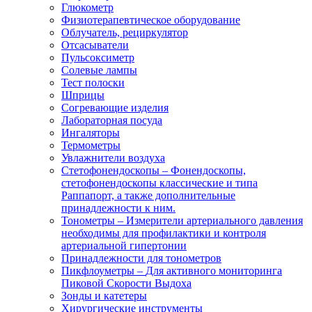
Глюкометр
Физиотерапевтическое оборудование
Облучатель, рециркулятор
Отсасыватели
Пульсоксиметр
Солевые лампы
Тест полоски
Шприцы
Согревающие изделия
Лабораторная посуда
Ингаляторы
Термометры
Увлажнители воздуха
Стетофонендоскопы
–
Фонендоскопы,
стетофонендоскопы классические и типа
Раппапорт, а также дополнительные
принадлежности к ним.
Тонометры
–
Измерители артериального давления
необходимы для профилактики и контроля
артериальной гипертонии
Принадлежности для тонометров
Пикфлоуметры
–
Для активного мониторинга
Пиковой Скорости Выдоха
Зонды и катетеры
Хирургические инструменты