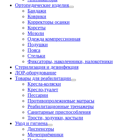
Ортопедические изделия
Бандажи
Коврики
Корректоры осанки
Корсеты
Мозоли
Одежда компрессионная
Подушки
Пояса
Стельки
Фиксаторы, наколенники, налокотники
Стерилизация и дезинфекция
ЛОР-оборудование
Товары для реабилитации
Кресла-коляски
Кресло-туалет
Пессарии
Противопролежневые матрасы
Реабилитационные тренажеры
Санитарные приспособления
Трости, ходунки, костыли
Уход и гигиена
Диспенсеры
Мочеприёмники