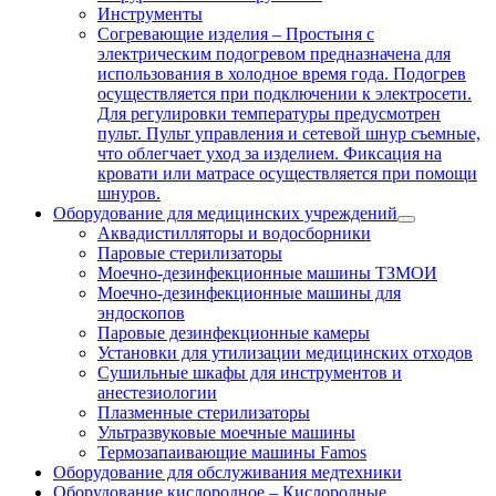
Инструменты
Согревающие изделия
–
Простыня с
электрическим подогревом предназначена для
использования в холодное время года. Подогрев
осуществляется при подключении к электросети.
Для регулировки температуры предусмотрен
пульт. Пульт управления и сетевой шнур съемные,
что облегчает уход за изделием. Фиксация на
кровати или матрасе осуществляется при помощи
шнуров.
Оборудование для медицинских учреждений
Аквадистилляторы и водосборники
Паровые стерилизаторы
Моечно-дезинфекционные машины ТЗМОИ
Моечно-дезинфекционные машины для
эндоскопов
Паровые дезинфекционные камеры
Установки для утилизации медицинских отходов
Сушильные шкафы для инструментов и
анестезиологии
Плазменные стерилизаторы
Ультразвуковые моечные машины
Термозапаивающие машины Famos
Оборудование для обслуживания медтехники
Оборудование кислородное
–
Кислородные