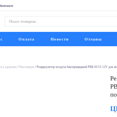
Контакте
Поиск
товаров
ис
Оплата
Новости
Отзывы
а и здоровье
/
Массажеры
/ Рециркулятор воздуха бактерицидный РВБ 01/15 12V для а
Ре
РВ
по
Ц