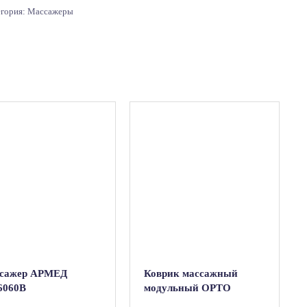
егория:
Массажеры
сажер АРМЕД
Коврик массажный
6060В
модульный ОРТО
“Шишки”