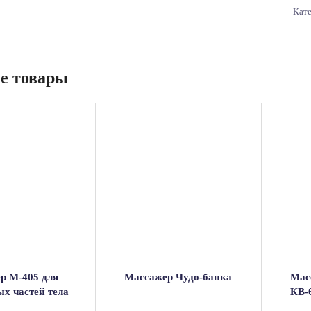
Кат
е товары
р М-405 для
Массажер Чудо-банка
Мас
х частей тела
КВ-
нный массажер