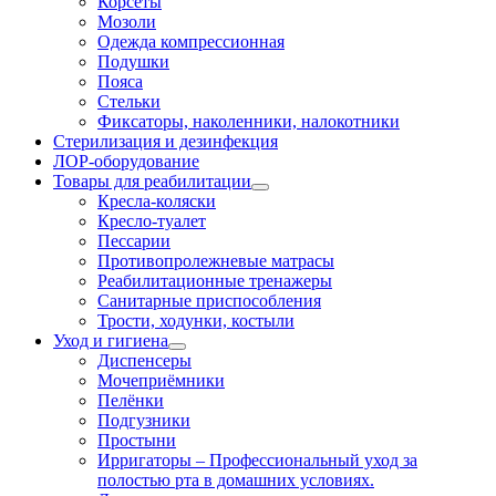
Корсеты
Мозоли
Одежда компрессионная
Подушки
Пояса
Стельки
Фиксаторы, наколенники, налокотники
Стерилизация и дезинфекция
ЛОР-оборудование
Товары для реабилитации
Кресла-коляски
Кресло-туалет
Пессарии
Противопролежневые матрасы
Реабилитационные тренажеры
Санитарные приспособления
Трости, ходунки, костыли
Уход и гигиена
Диспенсеры
Мочеприёмники
Пелёнки
Подгузники
Простыни
Ирригаторы
–
Профессиональный уход за
полостью рта в домашних условиях.