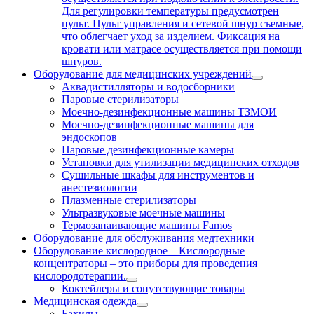
Для регулировки температуры предусмотрен
пульт. Пульт управления и сетевой шнур съемные,
что облегчает уход за изделием. Фиксация на
кровати или матрасе осуществляется при помощи
шнуров.
Оборудование для медицинских учреждений
Аквадистилляторы и водосборники
Паровые стерилизаторы
Моечно-дезинфекционные машины ТЗМОИ
Моечно-дезинфекционные машины для
эндоскопов
Паровые дезинфекционные камеры
Установки для утилизации медицинских отходов
Сушильные шкафы для инструментов и
анестезиологии
Плазменные стерилизаторы
Ультразвуковые моечные машины
Термозапаивающие машины Famos
Оборудование для обслуживания медтехники
Оборудование кислородное
–
Кислородные
концентраторы – это приборы для проведения
кислородотерапии.
Коктейлеры и сопутствующие товары
Медицинская одежда
Бахилы