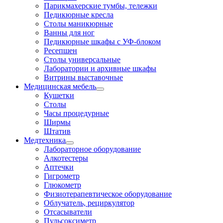
Парикмахерские тумбы, тележки
Педикюрные кресла
Столы маникюрные
Ванны для ног
Педикюрные шкафы с УФ-блоком
Ресепшен
Столы универсальные
Лаборатории и архивные шкафы
Витрины выставочные
Медицинская мебель
Кушетки
Столы
Часы процедурные
Ширмы
Штатив
Медтехника
Лабораторное оборудование
Алкотестеры
Аптечки
Гигрометр
Глюкометр
Физиотерапевтическое оборудование
Облучатель, рециркулятор
Отсасыватели
Пульсоксиметр