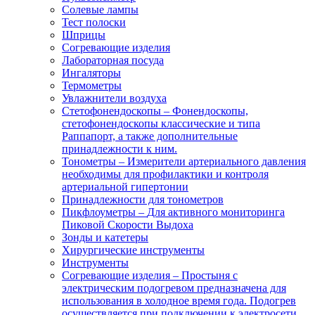
Солевые лампы
Тест полоски
Шприцы
Согревающие изделия
Лабораторная посуда
Ингаляторы
Термометры
Увлажнители воздуха
Стетофонендоскопы
–
Фонендоскопы,
стетофонендоскопы классические и типа
Раппапорт, а также дополнительные
принадлежности к ним.
Тонометры
–
Измерители артериального давления
необходимы для профилактики и контроля
артериальной гипертонии
Принадлежности для тонометров
Пикфлоуметры
–
Для активного мониторинга
Пиковой Скорости Выдоха
Зонды и катетеры
Хирургические инструменты
Инструменты
Согревающие изделия
–
Простыня с
электрическим подогревом предназначена для
использования в холодное время года. Подогрев
осуществляется при подключении к электросети.