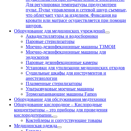
Для регулировки температуры предусмотрен
пульт. Пульт управления и сетевой шнур съемные,
что облегчает уход за изделием. Фиксация на
кровати или матрасе осуществляется при помощи
шнуров.
Оборудование для медицинских учреждений
Аквадистилляторы и водосборники
Паровые стерилизаторы
Моечно-дезинфекционные машины ТЗМОИ
Моечно-дезинфекционные машины для
эндоскопов
Паровые дезинфекционные камеры
Установки для утилизации медицинских отходов
Сушильные шкафы для инструментов и
анестезиологии
Плазменные стерилизаторы
Ультразвуковые моечные машины
Термозапаивающие машины Famos
Оборудование для обслуживания медтехники
Оборудование кислородное
–
Кислородные
концентраторы – это приборы для проведения
кислородотерапии.
Коктейлеры и сопутствующие товары
Медицинская одежда
Бахилы