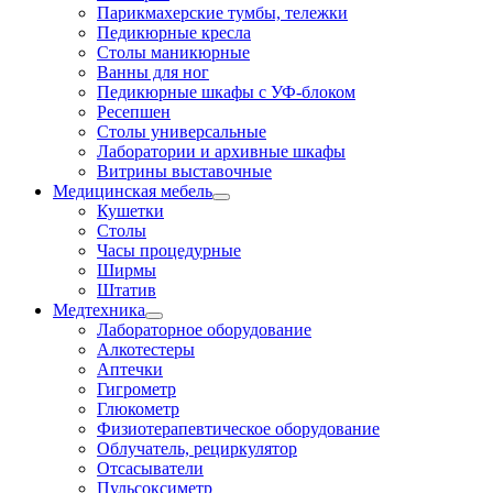
Парикмахерские тумбы, тележки
Педикюрные кресла
Столы маникюрные
Ванны для ног
Педикюрные шкафы с УФ-блоком
Ресепшен
Столы универсальные
Лаборатории и архивные шкафы
Витрины выставочные
Медицинская мебель
Кушетки
Столы
Часы процедурные
Ширмы
Штатив
Медтехника
Лабораторное оборудование
Алкотестеры
Аптечки
Гигрометр
Глюкометр
Физиотерапевтическое оборудование
Облучатель, рециркулятор
Отсасыватели
Пульсоксиметр