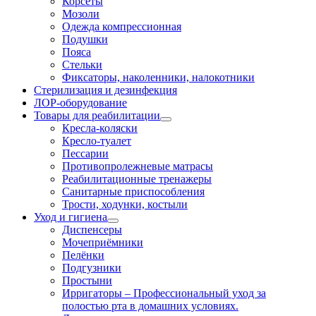
Корсеты
Мозоли
Одежда компрессионная
Подушки
Пояса
Стельки
Фиксаторы, наколенники, налокотники
Стерилизация и дезинфекция
ЛОР-оборудование
Товары для реабилитации
Кресла-коляски
Кресло-туалет
Пессарии
Противопролежневые матрасы
Реабилитационные тренажеры
Санитарные приспособления
Трости, ходунки, костыли
Уход и гигиена
Диспенсеры
Мочеприёмники
Пелёнки
Подгузники
Простыни
Ирригаторы
–
Профессиональный уход за
полостью рта в домашних условиях.