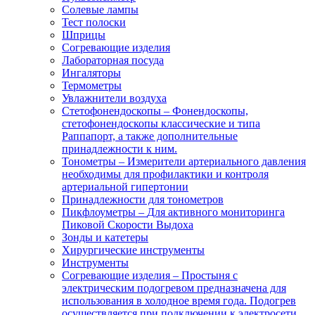
Солевые лампы
Тест полоски
Шприцы
Согревающие изделия
Лабораторная посуда
Ингаляторы
Термометры
Увлажнители воздуха
Стетофонендоскопы
–
Фонендоскопы,
стетофонендоскопы классические и типа
Раппапорт, а также дополнительные
принадлежности к ним.
Тонометры
–
Измерители артериального давления
необходимы для профилактики и контроля
артериальной гипертонии
Принадлежности для тонометров
Пикфлоуметры
–
Для активного мониторинга
Пиковой Скорости Выдоха
Зонды и катетеры
Хирургические инструменты
Инструменты
Согревающие изделия
–
Простыня с
электрическим подогревом предназначена для
использования в холодное время года. Подогрев
осуществляется при подключении к электросети.