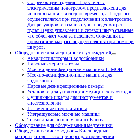
Согревающие изделия
–
Простыня с
электрическим подогревом предназначена для
использования в холодное время года. Подогрев
осуществляется при подключении к электросети.
Для регулировки температуры предусмотрен
пульт. Пульт управления и сетевой шнур съемные,
что облегчает уход за изделием. Фиксация на
кровати или матрасе осуществляется при помощи
шнуров.
Оборудование для медицинских учреждений
Аквадистилляторы и водосборники
Паровые стерилизаторы
Моечно-дезинфекционные машины ТЗМОИ
Моечно-дезинфекционные машины для
эндоскопов
Паровые дезинфекционные камеры
Установки для утилизации медицинских отходов
Сушильные шкафы для инструментов и
анестезиологии
Плазменные стерилизаторы
Ультразвуковые моечные машины
Термозапаивающие машины Famos
Оборудование для обслуживания медтехники
Оборудование кислородное
–
Кислородные
концентраторы – это приборы для проведения