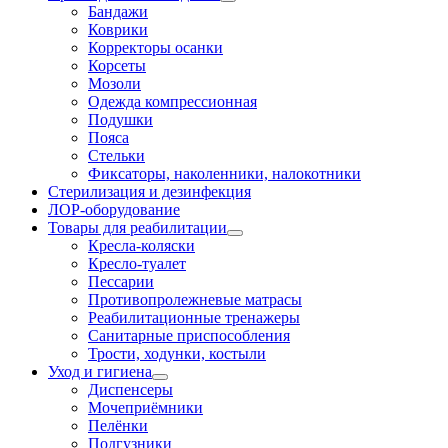
Бандажи
Коврики
Корректоры осанки
Корсеты
Мозоли
Одежда компрессионная
Подушки
Пояса
Стельки
Фиксаторы, наколенники, налокотники
Стерилизация и дезинфекция
ЛОР-оборудование
Товары для реабилитации
Кресла-коляски
Кресло-туалет
Пессарии
Противопролежневые матрасы
Реабилитационные тренажеры
Санитарные приспособления
Трости, ходунки, костыли
Уход и гигиена
Диспенсеры
Мочеприёмники
Пелёнки
Подгузники