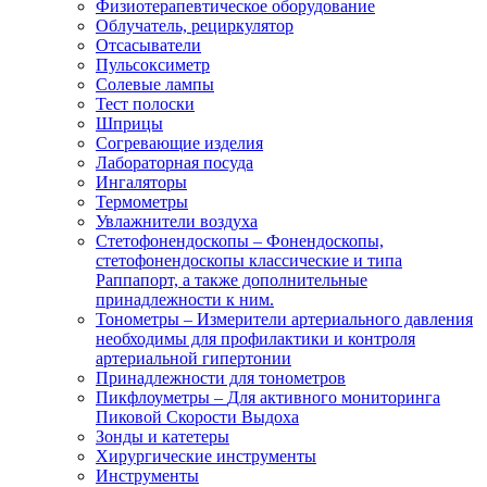
Физиотерапевтическое оборудование
Облучатель, рециркулятор
Отсасыватели
Пульсоксиметр
Солевые лампы
Тест полоски
Шприцы
Согревающие изделия
Лабораторная посуда
Ингаляторы
Термометры
Увлажнители воздуха
Стетофонендоскопы
–
Фонендоскопы,
стетофонендоскопы классические и типа
Раппапорт, а также дополнительные
принадлежности к ним.
Тонометры
–
Измерители артериального давления
необходимы для профилактики и контроля
артериальной гипертонии
Принадлежности для тонометров
Пикфлоуметры
–
Для активного мониторинга
Пиковой Скорости Выдоха
Зонды и катетеры
Хирургические инструменты
Инструменты