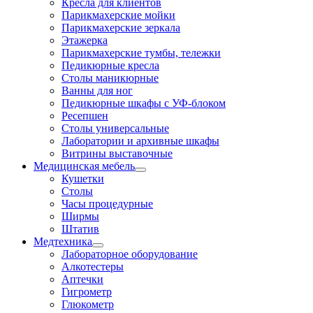
Кресла для клиентов
Парикмахерские мойки
Парикмахерские зеркала
Этажерка
Парикмахерские тумбы, тележки
Педикюрные кресла
Столы маникюрные
Ванны для ног
Педикюрные шкафы с УФ-блоком
Ресепшен
Столы универсальные
Лаборатории и архивные шкафы
Витрины выставочные
Медицинская мебель
Кушетки
Столы
Часы процедурные
Ширмы
Штатив
Медтехника
Лабораторное оборудование
Алкотестеры
Аптечки
Гигрометр
Глюкометр