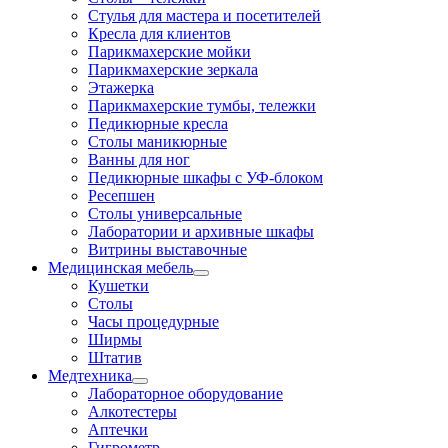
Стулья для мастера и посетителей
Кресла для клиентов
Парикмахерские мойки
Парикмахерские зеркала
Этажерка
Парикмахерские тумбы, тележки
Педикюрные кресла
Столы маникюрные
Ванны для ног
Педикюрные шкафы с УФ-блоком
Ресепшен
Столы универсальные
Лаборатории и архивные шкафы
Витрины выставочные
Медицинская мебель
Кушетки
Столы
Часы процедурные
Ширмы
Штатив
Медтехника
Лабораторное оборудование
Алкотестеры
Аптечки
Гигрометр