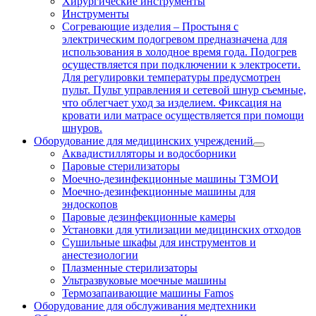
Хирургические инструменты
Инструменты
Согревающие изделия
–
Простыня с
электрическим подогревом предназначена для
использования в холодное время года. Подогрев
осуществляется при подключении к электросети.
Для регулировки температуры предусмотрен
пульт. Пульт управления и сетевой шнур съемные,
что облегчает уход за изделием. Фиксация на
кровати или матрасе осуществляется при помощи
шнуров.
Оборудование для медицинских учреждений
Аквадистилляторы и водосборники
Паровые стерилизаторы
Моечно-дезинфекционные машины ТЗМОИ
Моечно-дезинфекционные машины для
эндоскопов
Паровые дезинфекционные камеры
Установки для утилизации медицинских отходов
Сушильные шкафы для инструментов и
анестезиологии
Плазменные стерилизаторы
Ультразвуковые моечные машины
Термозапаивающие машины Famos
Оборудование для обслуживания медтехники