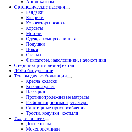
Аппликаторы
Ортопедические изделия
Бандажи
Коврики
Корректоры осанки
Корсеты
Мозоли
Одежда компрессионная
Подушки
Пояса
Стельки
Фиксаторы, наколенники, налокотники
Стерилизация и дезинфекция
ЛОР-оборудование
Товары для реабилитации
Кресла-коляски
Кресло-туалет
Пессарии
Противопролежневые матрасы
Реабилитационные тренажеры
Санитарные приспособления
Трости, ходунки, костыли
Уход и гигиена
Диспенсеры
Мочеприёмники