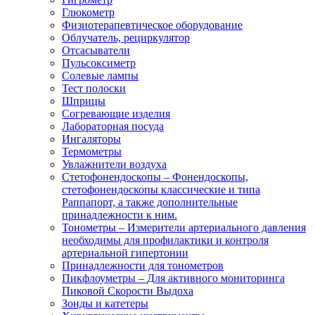
Глюкометр
Физиотерапевтическое оборудование
Облучатель, рециркулятор
Отсасыватели
Пульсоксиметр
Солевые лампы
Тест полоски
Шприцы
Согревающие изделия
Лабораторная посуда
Ингаляторы
Термометры
Увлажнители воздуха
Стетофонендоскопы
–
Фонендоскопы,
стетофонендоскопы классические и типа
Раппапорт, а также дополнительные
принадлежности к ним.
Тонометры
–
Измерители артериального давления
необходимы для профилактики и контроля
артериальной гипертонии
Принадлежности для тонометров
Пикфлоуметры
–
Для активного мониторинга
Пиковой Скорости Выдоха
Зонды и катетеры