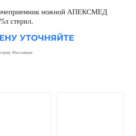
очеприемник ножной АПЕКСМЕД
75л стерил.
ЕНУ УТОЧНЯЙТЕ
егория:
Массажеры