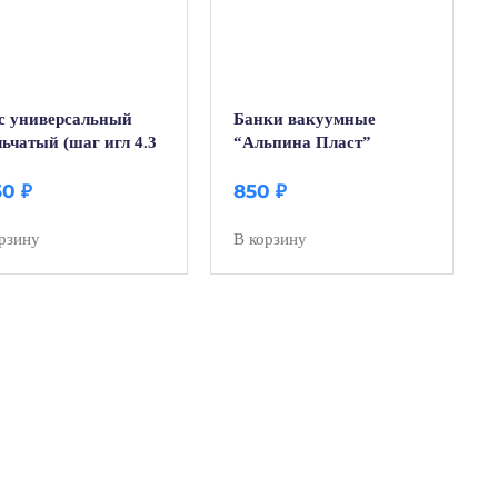
с универсальный
Банки вакуумные
ьчатый (шаг игл 4.3
“Альпина Пласт”
терапевтические (2 шт)
50
₽
850
₽
рзину
В корзину