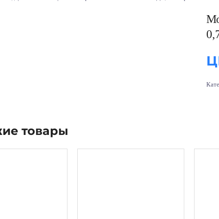
М
0,
Ц
Кат
ие товары