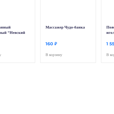
анный
Массажер Чудо-банка
Поя
вый “Невский
игол
 малый”
мм)
160
₽
1 5
у
В корзину
В ко