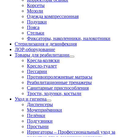
Корсеты
Мозоли
Одежда компрессионная
Подушки
Пояса
Стельки
Фиксаторы, наколенники, налокотники
Стерилизация и дезинфекция
ЛОР-оборудование
Товары для реабилитации
Кресла-коляски
Кресло-туалет
Пессарии
Противопролежневые матрасы
Реабилитационные тренажеры
Санитарные приспособления
Трости, ходунки, костыли
Уход и гигиена
Диспенсеры
Мочеприёмники
Пелёнки
Подгузники
Простыни
Ирригаторы
–
Профессиональный уход за