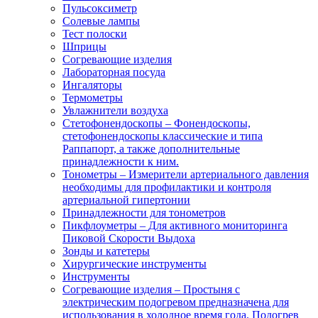
Пульсоксиметр
Солевые лампы
Тест полоски
Шприцы
Согревающие изделия
Лабораторная посуда
Ингаляторы
Термометры
Увлажнители воздуха
Стетофонендоскопы
–
Фонендоскопы,
стетофонендоскопы классические и типа
Раппапорт, а также дополнительные
принадлежности к ним.
Тонометры
–
Измерители артериального давления
необходимы для профилактики и контроля
артериальной гипертонии
Принадлежности для тонометров
Пикфлоуметры
–
Для активного мониторинга
Пиковой Скорости Выдоха
Зонды и катетеры
Хирургические инструменты
Инструменты
Согревающие изделия
–
Простыня с
электрическим подогревом предназначена для
использования в холодное время года. Подогрев