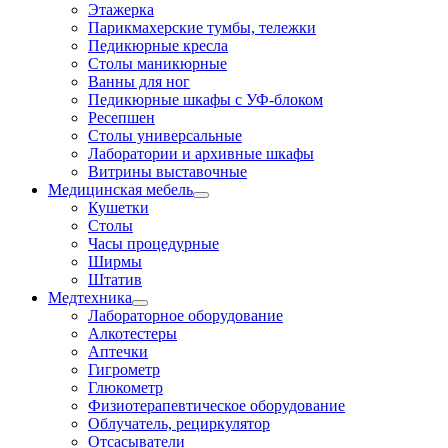
Этажерка
Парикмахерские тумбы, тележки
Педикюрные кресла
Столы маникюрные
Ванны для ног
Педикюрные шкафы с УФ-блоком
Ресепшен
Столы универсальные
Лаборатории и архивные шкафы
Витрины выставочные
Медицинская мебель
Кушетки
Столы
Часы процедурные
Ширмы
Штатив
Медтехника
Лабораторное оборудование
Алкотестеры
Аптечки
Гигрометр
Глюкометр
Физиотерапевтическое оборудование
Облучатель, рециркулятор
Отсасыватели