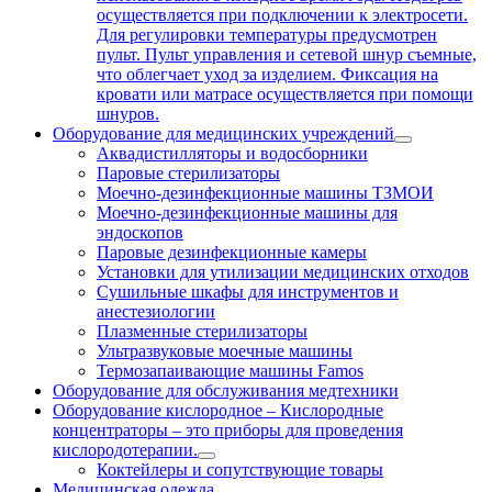
осуществляется при подключении к электросети.
Для регулировки температуры предусмотрен
пульт. Пульт управления и сетевой шнур съемные,
что облегчает уход за изделием. Фиксация на
кровати или матрасе осуществляется при помощи
шнуров.
Оборудование для медицинских учреждений
Аквадистилляторы и водосборники
Паровые стерилизаторы
Моечно-дезинфекционные машины ТЗМОИ
Моечно-дезинфекционные машины для
эндоскопов
Паровые дезинфекционные камеры
Установки для утилизации медицинских отходов
Сушильные шкафы для инструментов и
анестезиологии
Плазменные стерилизаторы
Ультразвуковые моечные машины
Термозапаивающие машины Famos
Оборудование для обслуживания медтехники
Оборудование кислородное
–
Кислородные
концентраторы – это приборы для проведения
кислородотерапии.
Коктейлеры и сопутствующие товары
Медицинская одежда