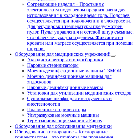
Согревающие изделия
–
Простыня с
электрическим подогревом предназначена для
использования в холодное время года. Подогрев
осуществляется при подключении к электросети.
Для регулировки температуры предусмотрен
пульт. Пульт управления и сетевой шнур съемные,
что облегчает уход за изделием. Фиксация на
кровати или матрасе осуществляется при помощи
шнуров.
Оборудование для медицинских учреждений
Аквадистилляторы и водосборники
Паровые стерилизаторы
Моечно-дезинфекционные машины ТЗМОИ
Моечно-дезинфекционные машины для
эндоскопов
Паровые дезинфекционные камеры
Установки для утилизации медицинских отходов
Сушильные шкафы для инструментов и
анестезиологии
Плазменные стерилизаторы
Ультразвуковые моечные машины
Термозапаивающие машины Famos
Оборудование для обслуживания медтехники
Оборудование кислородное
–
Кислородные
концентраторы – это приборы для проведения