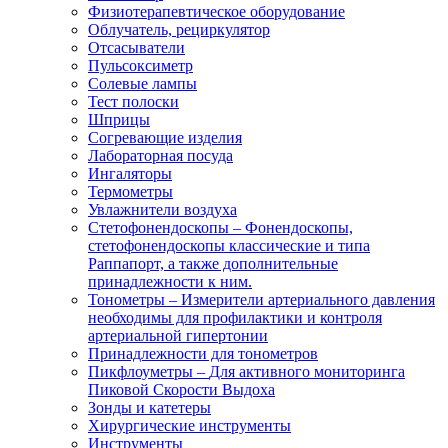
Физиотерапевтическое оборудование
Облучатель, рециркулятор
Отсасыватели
Пульсоксиметр
Солевые лампы
Тест полоски
Шприцы
Согревающие изделия
Лабораторная посуда
Ингаляторы
Термометры
Увлажнители воздуха
Стетофонендоскопы
–
Фонендоскопы,
стетофонендоскопы классические и типа
Раппапорт, а также дополнительные
принадлежности к ним.
Тонометры
–
Измерители артериального давления
необходимы для профилактики и контроля
артериальной гипертонии
Принадлежности для тонометров
Пикфлоуметры
–
Для активного мониторинга
Пиковой Скорости Выдоха
Зонды и катетеры
Хирургические инструменты
Инструменты