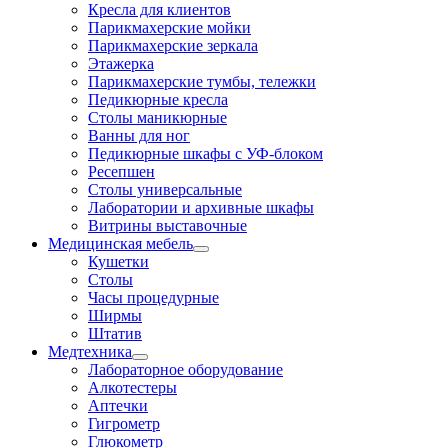
Кресла для клиентов
Парикмахерские мойки
Парикмахерские зеркала
Этажерка
Парикмахерские тумбы, тележки
Педикюрные кресла
Столы маникюрные
Ванны для ног
Педикюрные шкафы с УФ-блоком
Ресепшен
Столы универсальные
Лаборатории и архивные шкафы
Витрины выставочные
Медицинская мебель
Кушетки
Столы
Часы процедурные
Ширмы
Штатив
Медтехника
Лабораторное оборудование
Алкотестеры
Аптечки
Гигрометр
Глюкометр