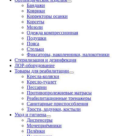
Бандажи
Коврики
Корректоры осанки
Корсеты
Мозоли
Одежда компрессионная
Подушки
Пояса
Стельки
Фиксаторы, наколенники, налокотники
Стерилизация и дезинфекция
ЛОР-оборудование
Товары для реабилитации
Кресла-коляски
Кресло-туалет
Пессарии
Противопролежневые матрасы
Реабилитационные тренажеры
Санитарные приспособления
Трости, ходунки, костыли
Уход и гигиена
Диспенсеры
Мочеприёмники
Пелёнки