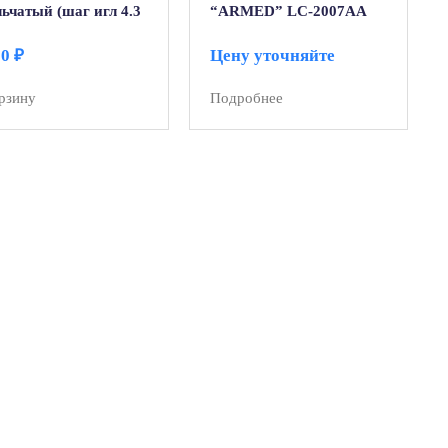
ьчатый (шаг игл 4.3
“ARMED” LC-2007AA
50
₽
Цену уточняйте
рзину
Подробнее