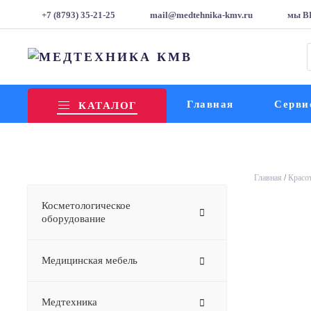
+7 (8793) 35-21-25
mail@medtehnika-kmv.ru
мы В
т
Главная
Серви
КАТАЛОГ
Главная
/
Красот
Косметологическое
оборудование
Медицинская мебель
Медтехника