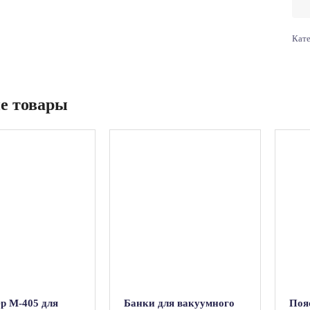
Кат
е товары
р М-405 для
Банки для вакуумного
Поя