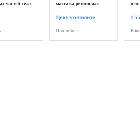
х частей тела
массажа резиновые
игол
нный массажер
(4шт)
мм)
Цену уточняйте
1 5
у
Подробнее
В ко