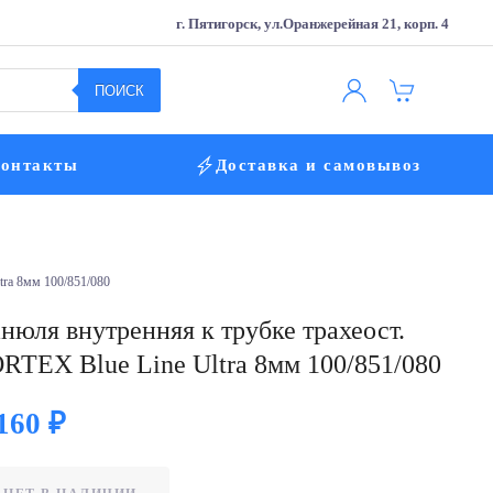
г. Пятигорск, ул.Оранжерейная 21, корп. 4
ПОИСК
онтакты
Доставка и самовывоз
tra 8мм 100/851/080
нюля внутренняя к трубке трахеост.
RTEX Blue Line Ultra 8мм 100/851/080
 160
₽