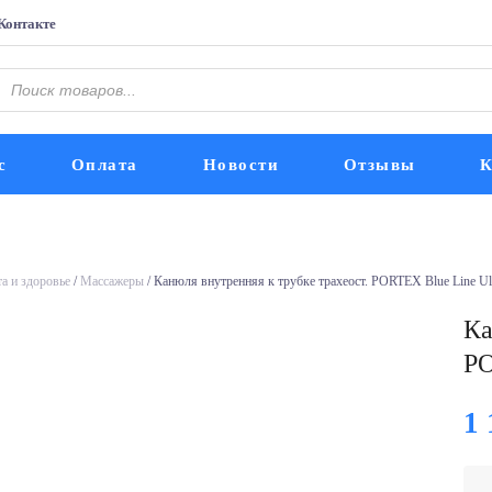
Контакте
Поиск
оваров
с
Оплата
Новости
Отзывы
К
а и здоровье
/
Массажеры
/ Канюля внутренняя к трубке трахеост. PORTEX Blue Line Ul
Ка
PO
1